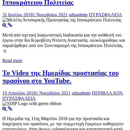
Ιπποκράτειου Πολιτείας
31 Ιουλίου 2018
1 Νοεμβρίου 2021
sdipadmin
ΠΥΡΑΣΦΑΛΕΙΑ
Μετά από σχετική διαγωνιστική διαδικασία και την ανάθεσή του
έργου στην Κα Κοροβέση Ντόστη Αναστασία, ολοκληρώθηκε και
παραλήφθηκε από τον Συνεταιρισμό της Ιπποκράτειου Πολιτείας,
η
Read more
Το Video της Ημερίδας προστασίας του
πρασίνου στο YouTube.
19 Απριλίου 2018
1 Νοεμβρίου 2021
sdipadmin
ΠΕΡΙΒΑΛΛΟΝ
,
ΠΥΡΑΣΦΑΛΕΙΑ
Η Ημερίδα της 11ης Μαρτίου 2018 για την προστασία και
διαχείριση του πρασίνου, με την συμμετοχή έγκριτων καθηγητών
επιστημόνων, ήταν άκρως ενδιαφέρουσα και κατατοπιστική κατά