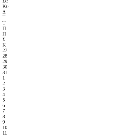
Σα
Κυ
Δ
Τ
Τ
Π
Π
Σ
Κ
27
28
29
30
31
1
2
3
4
5
6
7
8
9
10
11