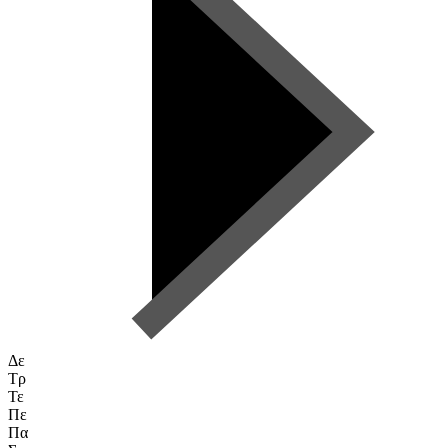
Δε
Τρ
Τε
Πε
Πα