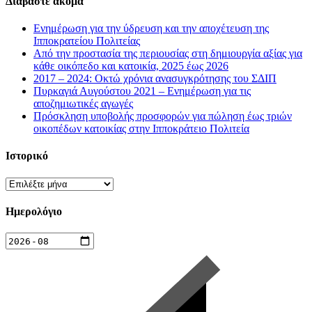
Διαβάστε ακόμα
Ενημέρωση για την ύδρευση και την αποχέτευση της
Ιπποκρατείου Πολιτείας
Από την προστασία της περιουσίας στη δημιουργία αξίας για
κάθε οικόπεδο και κατοικία, 2025 έως 2026
2017 – 2024: Οκτώ χρόνια ανασυγκρότησης του ΣΔΙΠ
Πυρκαγιά Αυγούστου 2021 – Ενημέρωση για τις
αποζημιωτικές αγωγές
Πρόσκληση υποβολής προσφορών για πώληση έως τριών
οικοπέδων κατοικίας στην Ιπποκράτειο Πολιτεία
Ιστορικό
Ιστορικό
Ημερολόγιο