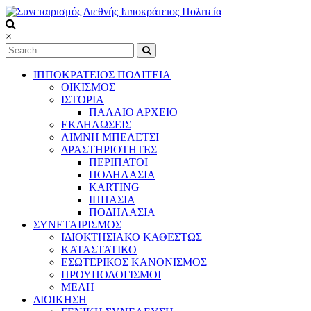
Skip
to
content
Συνεταιρισμός
×
Διεθνής
Ιπποκράτειος
ΙΠΠΟΚΡΑΤΕΙΟΣ ΠΟΛΙΤΕΙΑ
Πολιτεία
ΟΙΚΙΣΜΟΣ
ΙΣΤΟΡΙΑ
ΠΑΛΑΙΟ ΑΡΧΕΙΟ
Τόπος
ΕΚΔΗΛΩΣΕΙΣ
να
ΛΙΜΝΗ ΜΠΕΛΕΤΣΙ
ζεις
ΔΡΑΣΤΗΡΙΟΤΗΤΕΣ
ΠΕΡΙΠΑΤΟΙ
ΠΟΔΗΛΑΣΙΑ
KARTING
ΙΠΠΑΣΙΑ
ΠΟΔΗΛΑΣΙΑ
ΣΥΝΕΤΑΙΡΙΣΜΟΣ
ΙΔΙΟΚΤΗΣΙΑΚΟ ΚΑΘΕΣΤΩΣ
ΚΑΤΑΣΤΑΤΙΚΟ
ΕΣΩΤΕΡΙΚΟΣ ΚΑΝΟΝΙΣΜΟΣ
ΠΡΟΥΠΟΛΟΓΙΣΜΟΙ
ΜΕΛΗ
ΔΙΟΙΚΗΣΗ