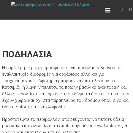
Skip
ΣΥΝΕΤΑΙΡΙΣΜΌΣ ΔΙΕΘΝΉΣ
to
ΙΠΠΟΚΡΆΤΕΙΟΣ ΠΟΛΙΤΕΊΑ
content
Τόπος να ζεις
ΠΟΔΗΛΑΣΙΑ
H ευρύτερη περιοχή προσφέρεται για ποδηλασία βουνού με
εναλλακτικές διαδρομές για αρχάριους αλλά και για
προχωρημένους. Αφετηρία μπορούν να αποτελέσουν το
Κατσιμίδι, η λίμνη Μπελέτσι, τα πρώην βασιλικά ανάκτορα ή και
άλλες. Φροντίστε να παρκάρετε σε ξέφωτα ή σε αφετηρίες που
έχουν χώρο, και όχι στα παράπλευρα του δρόμου όπου σίγουρα
θα εμποδίσετε την κυκλοφορία.
Προστατέψτε το περιβάλλον, αποφεύγοντας να πετάτε άδεια
μπουκάλια και σκουπίδια, τα οποία παραμένουν αναλλοίωτα για
χρόνια, και αποτελούν εστίες μόλυνσης.