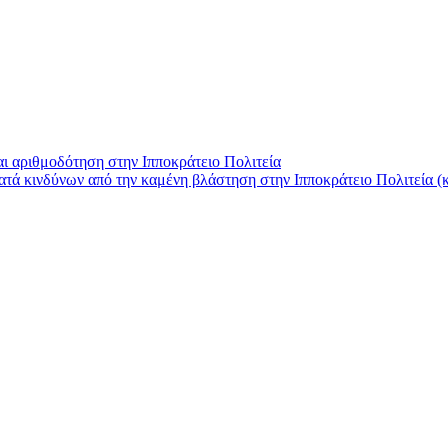
ι αριθμοδότηση στην Ιπποκράτειο Πολιτεία
κατά κινδύνων από την καμένη βλάστηση στην Ιπποκράτειο Πολιτεία 