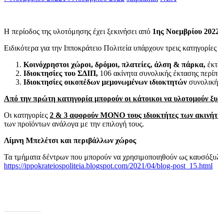
Η περίοδος της υλοτόμησης έχει ξεκινήσει από
1ης Νοεμβρίου 202
Ειδικότερα για την Ιπποκράτειο Πολιτεία υπάρχουν τρεις κατηγορίες
Κοινόχρηστοι χώροι, δρόμοι, πλατείες, άλση & πάρκα,
έκτ
Ιδιοκτησίες του ΣΔΙΠ,
106 ακίνητα συνολικής έκτασης περί
Ιδιοκτησίες οικοπέδων μεμονωμένων ιδιοκτητών
συνολική
Από την πρώτη κατηγορία μπορούν οι κάτοικοι να υλοτομούν ξυ
Οι κατηγορίες
2 & 3 αφορούν ΜΟΝΟ τους ιδιοκτήτες των ακινή
των προϊόντων ανάλογα με την επιλογή τους.
Λίμνη Μπελέτσι και περιβάλλων χώρος
Τα τμήματα δέντρων που μπορούν να χρησιμοποιηθούν ως καυσόξυλα,
https://ippokrateiospoliteia.blogspot.com/2021/04/blog-post_15.html