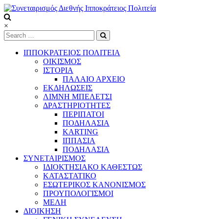
Skip
to
content
Συνεταιρισμός
×
Διεθνής
Ιπποκράτειος
ΙΠΠΟΚΡΑΤΕΙΟΣ ΠΟΛΙΤΕΙΑ
Πολιτεία
ΟΙΚΙΣΜΟΣ
ΙΣΤΟΡΙΑ
ΠΑΛΑΙΟ ΑΡΧΕΙΟ
Τόπος
ΕΚΔΗΛΩΣΕΙΣ
να
ΛΙΜΝΗ ΜΠΕΛΕΤΣΙ
ζεις
ΔΡΑΣΤΗΡΙΟΤΗΤΕΣ
ΠΕΡΙΠΑΤΟΙ
ΠΟΔΗΛΑΣΙΑ
KARTING
ΙΠΠΑΣΙΑ
ΠΟΔΗΛΑΣΙΑ
ΣΥΝΕΤΑΙΡΙΣΜΟΣ
ΙΔΙΟΚΤΗΣΙΑΚΟ ΚΑΘΕΣΤΩΣ
ΚΑΤΑΣΤΑΤΙΚΟ
ΕΣΩΤΕΡΙΚΟΣ ΚΑΝΟΝΙΣΜΟΣ
ΠΡΟΥΠΟΛΟΓΙΣΜΟΙ
ΜΕΛΗ
ΔΙΟΙΚΗΣΗ