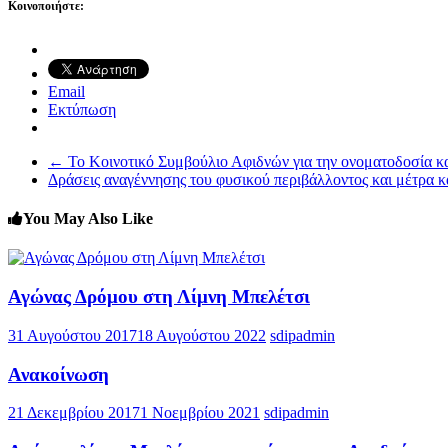
Κοινοποιήστε:
Email
Εκτύπωση
←
Το Κοινοτικό Συμβούλιο Αφιδνών για την ονοματοδοσία κα
Δράσεις αναγέννησης του φυσικού περιβάλλοντος και μέτρα 
You May Also Like
Αγώνας Δρόμου στη Λίμνη Μπελέτσι
31 Αυγούστου 2017
18 Αυγούστου 2022
sdipadmin
Ανακοίνωση
21 Δεκεμβρίου 2017
1 Νοεμβρίου 2021
sdipadmin