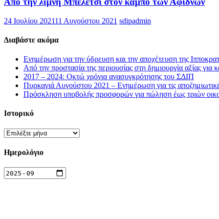
Από την λίμνη Μπελέτσι στον κάμπο των Αφιδνών
24 Ιουλίου 2021
11 Αυγούστου 2021
sdipadmin
Διαβάστε ακόμα
Ενημέρωση για την ύδρευση και την αποχέτευση της Ιπποκρατ
Από την προστασία της περιουσίας στη δημιουργία αξίας για κ
2017 – 2024: Οκτώ χρόνια ανασυγκρότησης του ΣΔΙΠ
Πυρκαγιά Αυγούστου 2021 – Ενημέρωση για τις αποζημιωτικ
Πρόσκληση υποβολής προσφορών για πώληση έως τριών οικοπ
Ιστορικό
Ιστορικό
Ημερολόγιο