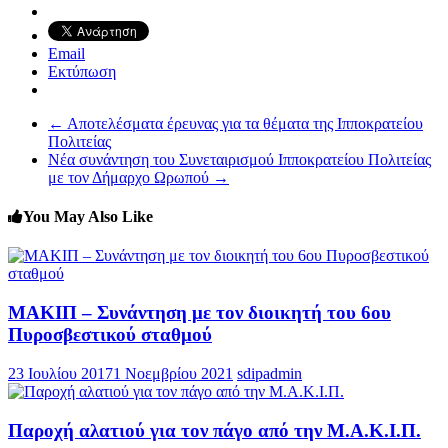
Email
Εκτύπωση
←
Αποτελέσματα έρευνας για τα θέματα της Ιπποκρατείου
Πολιτείας
Νέα συνάντηση του Συνεταιρισμού Ιπποκρατείου Πολιτείας
με τον Δήμαρχο Ωρωπού
→
You May Also Like
ΜΑΚΙΠ – Συνάντηση με τον διοικητή του 6ου
Πυροσβεστικού σταθμού
23 Ιουλίου 2017
1 Νοεμβρίου 2021
sdipadmin
Παροχή αλατιού για τον πάγο από την Μ.Α.Κ.Ι.Π.