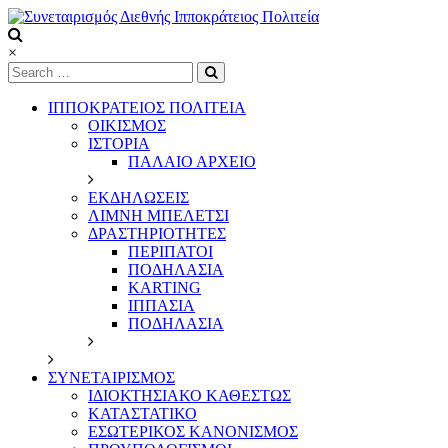
Skip
to
content
Συνεταιρισμός
×
Διεθνής
Ιπποκράτειος
ΙΠΠΟΚΡΑΤΕΙΟΣ ΠΟΛΙΤΕΙΑ
Πολιτεία
ΟΙΚΙΣΜΟΣ
ΙΣΤΟΡΙΑ
ΠΑΛΑΙΟ ΑΡΧΕΙΟ
Τόπος
να
ΕΚΔΗΛΩΣΕΙΣ
ζεις
ΛΙΜΝΗ ΜΠΕΛΕΤΣΙ
ΔΡΑΣΤΗΡΙΟΤΗΤΕΣ
ΠΕΡΙΠΑΤΟΙ
ΠΟΔΗΛΑΣΙΑ
KARTING
ΙΠΠΑΣΙΑ
ΠΟΔΗΛΑΣΙΑ
ΣΥΝΕΤΑΙΡΙΣΜΟΣ
ΙΔΙΟΚΤΗΣΙΑΚΟ ΚΑΘΕΣΤΩΣ
ΚΑΤΑΣΤΑΤΙΚΟ
ΕΣΩΤΕΡΙΚΟΣ ΚΑΝΟΝΙΣΜΟΣ