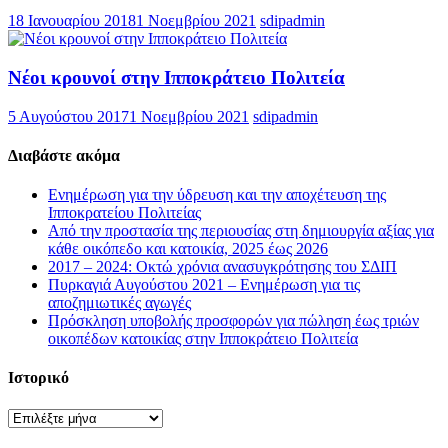
18 Ιανουαρίου 2018
1 Νοεμβρίου 2021
sdipadmin
Nέοι κρουνοί στην Ιπποκράτειο Πολιτεία
5 Αυγούστου 2017
1 Νοεμβρίου 2021
sdipadmin
Διαβάστε ακόμα
Ενημέρωση για την ύδρευση και την αποχέτευση της
Ιπποκρατείου Πολιτείας
Από την προστασία της περιουσίας στη δημιουργία αξίας για
κάθε οικόπεδο και κατοικία, 2025 έως 2026
2017 – 2024: Οκτώ χρόνια ανασυγκρότησης του ΣΔΙΠ
Πυρκαγιά Αυγούστου 2021 – Ενημέρωση για τις
αποζημιωτικές αγωγές
Πρόσκληση υποβολής προσφορών για πώληση έως τριών
οικοπέδων κατοικίας στην Ιπποκράτειο Πολιτεία
Ιστορικό
Ιστορικό