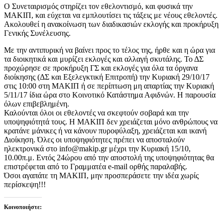
Ο Συνεταιρισμός στηρίζει τον εθελοντισμό, και φυσικά την
ΜΑΚΙΠ, και εύχεται να εμπλουτίσει τις τάξεις με νέους εθελοντές.
Ακολουθεί η ανακοίνωση των διαδικασιών εκλογής και προκήρυξη
Γενικής Συνέλευσης.
Με την αντιπυρική να βαίνει προς το τέλος της, ήρθε και η ώρα για
τα διοικητικά και μυρίζει εκλογές και αλλαγή σκυτάλης. Το ΔΣ
προχώρησε σε προκήρυξη ΓΣ και εκλογές για όλα τα όργανα
διοίκησης (ΔΣ και Εξελεγκτική Επιτροπή) την Κυριακή 29/10/17
στις 10:00 στη ΜΑΚΙΠ ή σε περίπτωση μη απαρτίας την Κυριακή
5/11/17 ίδια ώρα στο Κοινοτικό Κατάστημα Αφιδνών. Η παρουσία
όλων επιβεβλημένη.
Καλούνται όλοι οι εθελοντές να σκεφτούν σοβαρά και την
υποψηφιότητά τους. Η ΜΑΚΙΠ δεν χρειάζεται
μόνο ανθρώπους να
κρατάνε μάνικες ή να κάνουν πυροφύλαξη, χρειάζεται και ικανή
Διοίκηση. Όλες οι υποψηφιότητες πρέπει να αποσταλούν
ηλεκτρονικά στο info@makip.gr μέχρι την Κυριακή 15/10,
10.00π.μ. Εντός 24ώρου από την αποστολή της υποψηφιότητας θα
επιστρέφεται από το Γραμματέα e-mail ορθής παραλαβής.
Όσοι αγαπάτε τη ΜΑΚΙΠ, μην προσπεράσετε την ιδέα χωρίς
περίσκεψη!!!
Κοινοποιήστε: