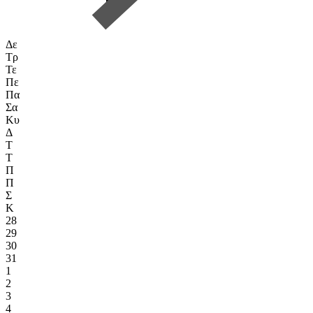
Δε
Τρ
Τε
Πε
Πα
Σα
Κυ
Δ
Τ
Τ
Π
Π
Σ
Κ
28
29
30
31
1
2
3
4