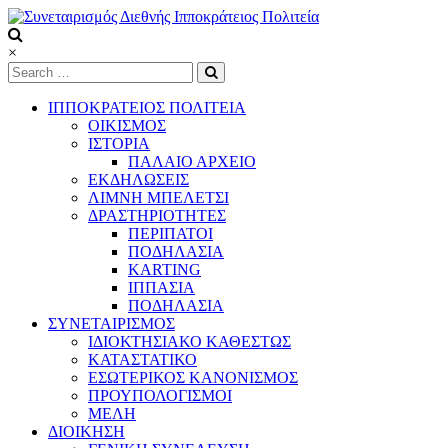
Skip
to
content
Συνεταιρισμός
×
Διεθνής
Ιπποκράτειος
ΙΠΠΟΚΡΑΤΕΙΟΣ ΠΟΛΙΤΕΙΑ
Πολιτεία
ΟΙΚΙΣΜΟΣ
ΙΣΤΟΡΙΑ
ΠΑΛΑΙΟ ΑΡΧΕΙΟ
Τόπος
ΕΚΔΗΛΩΣΕΙΣ
να
ΛΙΜΝΗ ΜΠΕΛΕΤΣΙ
ζεις
ΔΡΑΣΤΗΡΙΟΤΗΤΕΣ
ΠΕΡΙΠΑΤΟΙ
ΠΟΔΗΛΑΣΙΑ
KARTING
ΙΠΠΑΣΙΑ
ΠΟΔΗΛΑΣΙΑ
ΣΥΝΕΤΑΙΡΙΣΜΟΣ
ΙΔΙΟΚΤΗΣΙΑΚΟ ΚΑΘΕΣΤΩΣ
ΚΑΤΑΣΤΑΤΙΚΟ
ΕΣΩΤΕΡΙΚΟΣ ΚΑΝΟΝΙΣΜΟΣ
ΠΡΟΥΠΟΛΟΓΙΣΜΟΙ
ΜΕΛΗ
ΔΙΟΙΚΗΣΗ