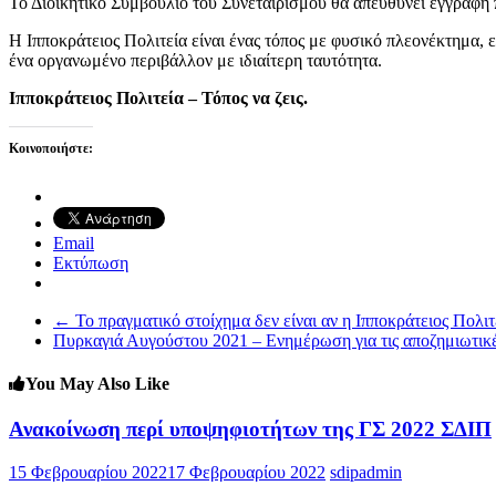
Το Διοικητικό Συμβούλιο του Συνεταιρισμού θα απευθύνει έγγραφη
Η Ιπποκράτειος Πολιτεία είναι ένας τόπος με φυσικό πλεονέκτημα,
ένα οργανωμένο περιβάλλον με ιδιαίτερη ταυτότητα.
Ιπποκράτειος Πολιτεία – Τόπος να ζεις.
Κοινοποιήστε:
Email
Εκτύπωση
←
Το πραγματικό στοίχημα δεν είναι αν η Ιπποκράτειος Πολιτ
Πυρκαγιά Αυγούστου 2021 – Ενημέρωση για τις αποζημιωτικ
You May Also Like
Ανακοίνωση περί υποψηφιοτήτων της ΓΣ 2022 ΣΔΙΠ
15 Φεβρουαρίου 2022
17 Φεβρουαρίου 2022
sdipadmin