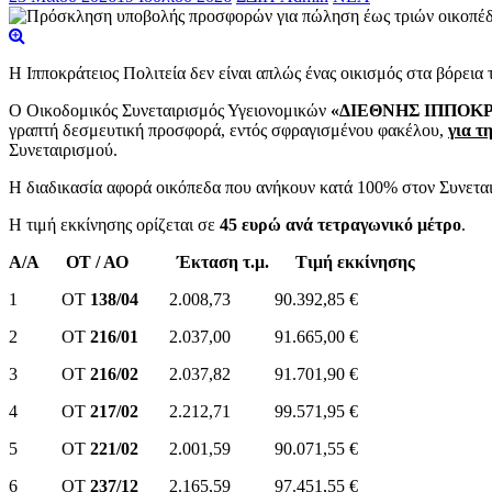
Η Ιπποκράτειος Πολιτεία δεν είναι απλώς ένας οικισμός στα βόρεια τ
Ο Οικοδομικός Συνεταιρισμός Υγειονομικών
«ΔΙΕΘΝΗΣ ΙΠΠΟΚΡ
γραπτή δεσμευτική προσφορά, εντός σφραγισμένου φακέλου,
για τ
Συνεταιρισμού.
Η διαδικασία αφορά οικόπεδα που ανήκουν κατά 100% στον Συνεταιρ
Η τιμή εκκίνησης ορίζεται σε
45 ευρώ ανά τετραγωνικό μέτρο
.
Α/Α ΟΤ / ΑΟ Έκταση τ.μ. Τιμή εκκίνησης
1 ΟΤ
138/04
2.008,73 90.392,85 €
2 ΟΤ
216/01
2.037,00 91.665,00 €
3 ΟΤ
216/02
2.037,82 91.701,90 €
4 ΟΤ
217/02
2.212,71 99.571,95 €
5 ΟΤ
221/02
2.001,59 90.071,55 €
6 ΟΤ
237/12
2.165,59 97.451,55 €