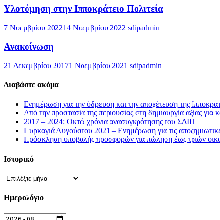
Υλοτόμηση στην Ιπποκράτειο Πολιτεία
7 Νοεμβρίου 2022
14 Νοεμβρίου 2022
sdipadmin
Ανακοίνωση
21 Δεκεμβρίου 2017
1 Νοεμβρίου 2021
sdipadmin
Διαβάστε ακόμα
Ενημέρωση για την ύδρευση και την αποχέτευση της Ιπποκρατ
Από την προστασία της περιουσίας στη δημιουργία αξίας για κ
2017 – 2024: Οκτώ χρόνια ανασυγκρότησης του ΣΔΙΠ
Πυρκαγιά Αυγούστου 2021 – Ενημέρωση για τις αποζημιωτικ
Πρόσκληση υποβολής προσφορών για πώληση έως τριών οικοπ
Ιστορικό
Ιστορικό
Ημερολόγιο