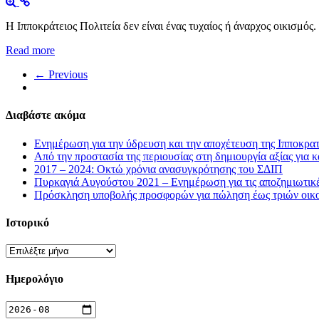
Η Ιπποκράτειος Πολιτεία δεν είναι ένας τυχαίος ή άναρχος οικισμός
Read more
← Previous
Διαβάστε ακόμα
Ενημέρωση για την ύδρευση και την αποχέτευση της Ιπποκρατ
Από την προστασία της περιουσίας στη δημιουργία αξίας για κ
2017 – 2024: Οκτώ χρόνια ανασυγκρότησης του ΣΔΙΠ
Πυρκαγιά Αυγούστου 2021 – Ενημέρωση για τις αποζημιωτικ
Πρόσκληση υποβολής προσφορών για πώληση έως τριών οικοπ
Ιστορικό
Ιστορικό
Ημερολόγιο