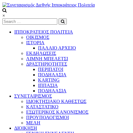
Skip
to
content
×
Συνεταιρισμός
Διεθνής
ΙΠΠΟΚΡΑΤΕΙΟΣ ΠΟΛΙΤΕΙΑ
ΟΙΚΙΣΜΟΣ
Ιπποκράτειος
ΙΣΤΟΡΙΑ
ΠΑΛΑΙΟ ΑΡΧΕΙΟ
Πολιτεία
ΕΚΔΗΛΩΣΕΙΣ
ΛΙΜΝΗ ΜΠΕΛΕΤΣΙ
ΔΡΑΣΤΗΡΙΟΤΗΤΕΣ
ΠΕΡΙΠΑΤΟΙ
Τόπος
ΠΟΔΗΛΑΣΙΑ
να
KARTING
ζεις
ΙΠΠΑΣΙΑ
ΠΟΔΗΛΑΣΙΑ
ΣΥΝΕΤΑΙΡΙΣΜΟΣ
ΙΔΙΟΚΤΗΣΙΑΚΟ ΚΑΘΕΣΤΩΣ
ΚΑΤΑΣΤΑΤΙΚΟ
ΕΣΩΤΕΡΙΚΟΣ ΚΑΝΟΝΙΣΜΟΣ
ΠΡΟΥΠΟΛΟΓΙΣΜΟΙ
ΜΕΛΗ
ΔΙΟΙΚΗΣΗ