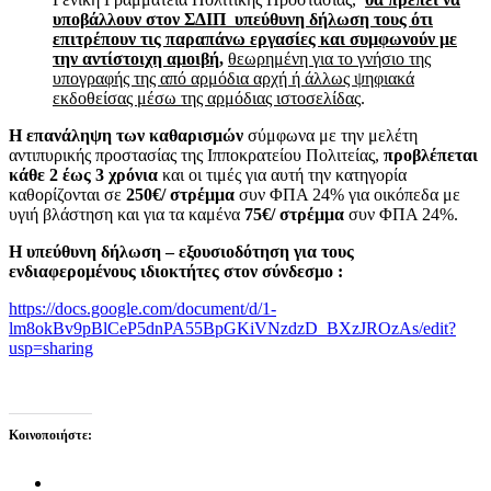
υποβάλλουν στον ΣΔΙΠ υπεύθυνη δήλωση τους ότι
επιτρέπουν τις παραπάνω εργασίες και συμφωνούν με
την αντίστοιχη αμοιβή,
θεωρημένη για το γνήσιο της
υπογραφής της από αρμόδια αρχή ή άλλως ψηφιακά
εκδοθείσας μέσω της αρμόδιας ιστοσελίδας
.
Η επανάληψη των καθαρισμών
σύμφωνα με την μελέτη
αντιπυρικής προστασίας της Ιπποκρατείου Πολιτείας,
προβλέπεται
κάθε 2 έως 3 χρόνια
και οι τιμές για αυτή την κατηγορία
καθορίζονται σε
250€/ στρέμμα
συν ΦΠΑ 24% για οικόπεδα με
υγιή βλάστηση και για τα καμένα
75€/ στρέμμα
συν ΦΠΑ 24%.
Η υπεύθυνη δήλωση – εξουσιοδότηση για τους
ενδιαφερομένους ιδιοκτήτες στον σύνδεσμο :
https://docs.google.com/document/d/1-
lm8okBv9pBlCeP5dnPA55BpGKiVNzdzD_BXzJROzAs/edit?
usp=sharing
Κοινοποιήστε: