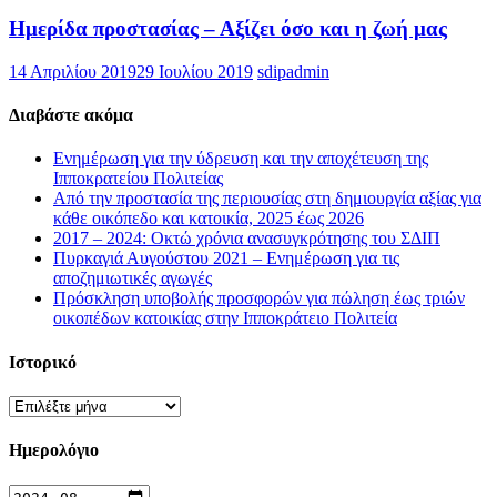
Ημερίδα προστασίας – Αξίζει όσο και η ζωή μας
14 Απριλίου 2019
29 Ιουλίου 2019
sdipadmin
Διαβάστε ακόμα
Ενημέρωση για την ύδρευση και την αποχέτευση της
Ιπποκρατείου Πολιτείας
Από την προστασία της περιουσίας στη δημιουργία αξίας για
κάθε οικόπεδο και κατοικία, 2025 έως 2026
2017 – 2024: Οκτώ χρόνια ανασυγκρότησης του ΣΔΙΠ
Πυρκαγιά Αυγούστου 2021 – Ενημέρωση για τις
αποζημιωτικές αγωγές
Πρόσκληση υποβολής προσφορών για πώληση έως τριών
οικοπέδων κατοικίας στην Ιπποκράτειο Πολιτεία
Ιστορικό
Ιστορικό
Ημερολόγιο