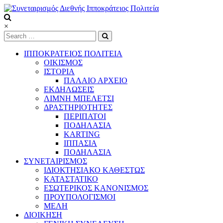
Skip
to
content
Συνεταιρισμός
×
Διεθνής
Ιπποκράτειος
ΙΠΠΟΚΡΑΤΕΙΟΣ ΠΟΛΙΤΕΙΑ
Πολιτεία
ΟΙΚΙΣΜΟΣ
ΙΣΤΟΡΙΑ
ΠΑΛΑΙΟ ΑΡΧΕΙΟ
Τόπος
ΕΚΔΗΛΩΣΕΙΣ
να
ΛΙΜΝΗ ΜΠΕΛΕΤΣΙ
ζεις
ΔΡΑΣΤΗΡΙΟΤΗΤΕΣ
ΠΕΡΙΠΑΤΟΙ
ΠΟΔΗΛΑΣΙΑ
KARTING
ΙΠΠΑΣΙΑ
ΠΟΔΗΛΑΣΙΑ
ΣΥΝΕΤΑΙΡΙΣΜΟΣ
ΙΔΙΟΚΤΗΣΙΑΚΟ ΚΑΘΕΣΤΩΣ
ΚΑΤΑΣΤΑΤΙΚΟ
ΕΣΩΤΕΡΙΚΟΣ ΚΑΝΟΝΙΣΜΟΣ
ΠΡΟΥΠΟΛΟΓΙΣΜΟΙ
ΜΕΛΗ
ΔΙΟΙΚΗΣΗ