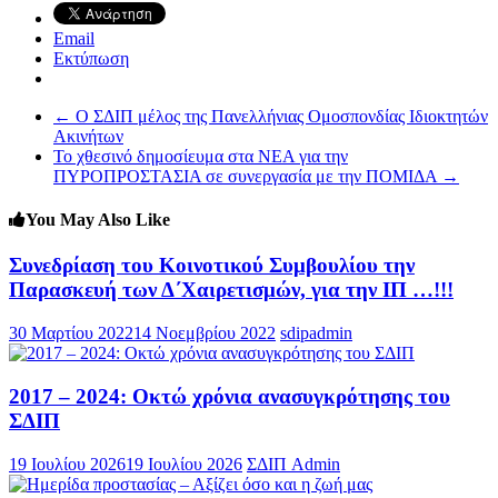
Email
Εκτύπωση
←
Ο ΣΔΙΠ μέλος της Πανελλήνιας Ομοσπονδίας Ιδιοκτητών
Ακινήτων
To χθεσινό δημοσίευμα στα ΝΕΑ για την
ΠΥΡΟΠΡΟΣΤΑΣΙΑ σε συνεργασία με την ΠΟΜΙΔΑ
→
You May Also Like
Συνεδρίαση του Κοινοτικού Συμβουλίου την
Παρασκευή των Δ΄Χαιρετισμών, για την ΙΠ …!!!
30 Μαρτίου 2022
14 Νοεμβρίου 2022
sdipadmin
2017 – 2024: Οκτώ χρόνια ανασυγκρότησης του
ΣΔΙΠ
19 Ιουλίου 2026
19 Ιουλίου 2026
ΣΔΙΠ Admin