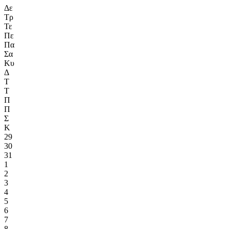
Δε
Τρ
Τε
Πε
Πα
Σα
Κυ
Δ
Τ
Τ
Π
Π
Σ
Κ
29
30
31
1
2
3
4
5
6
7
8