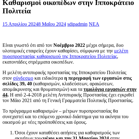
Καθαρισμοί οικοπέδων στην Ιπποκράτειο
Πολιτεία
15 Απριλίου 2024
8 Μαΐου 2024
sdipadmin
ΝΕΑ
Είναι γνωστό ότι από τον
Νοέμβριο 2022
μέχρι σήμερα, δυο
υλοτομικές εταιρείες έχουν καθαρίσει, σύμφωνα με την
μελέτη
πυροπροστασίας καθαρισμού της Ιπποκρατείου Πολιτείας
,
εκατοντάδες στρέμματα οικοπέδων.
Η μελέτη αντιπυρικής προστασίας της Ιπποκρατείου Πολιτείας
στον
σύνδεσμο
και ειδικότερα
η περιγραφή των εργασιών στις
σελίδες 39, 40
(καθαρισμών, κλαδεύσεων, αραιώσεων,
απομάκρυνσης και θρυματισμών) και τα
τιμολόγια εργασιών στην
44
.
Η από 2-4-2018 μελέτη Αντιπυρικής Προστασίας έχει εγκριθεί
τον Μάιο 2021 από τη Γενική Γραμματεία Πολιτικής Προστασίας.
Το πρόγραμμα καθαρισμών – μέτρων πυροπροστασίας θα
συνεχιστεί και το επόμενο χρονικό διάστημα για τα ακίνητα του
οικισμού με νέες προϋποθέσεις και όρους.
Όσοι έχουν καταθέσει αιτήσεις για καθαρισμούς των
ακινήτων τους
μέχρι και την 31 Μαρτίου 2024
στην