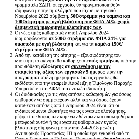
γραμματεία ΣΔΙΠ, οι εργασίες θα πραγματοποιηθούν
σύμφωνα με την τιμολόγηση που ίσχυε με την από
Νοεμβρίου 2022 σύμβαση,
50€/στρέμμα για καμένα και
100€/στρέμμα με υγιή βλάστηση συν ΦΠΑ 24%, χωρίς
δεσμευτική ημερομηνία υλοποίησης των
.
Οι νέες τιμές καθαρισμών από1 Απριλίου 2024
διαμορφώνονται
σε 500€/ στρέμμα συν ΦΠΑ 24% για
οικόπεδα με υγιή βλάστηση
και για τα
καμένα 150€/
στρέμμα συν ΦΠΑ 24%.
Από την κατάθεση της αίτησης – εξουσιοδότησης του
ιδιοκτήτη το ακίνητο θα καθαρίζεται
εντός τριμήνου,
υπό την
προϋπόθεση
εξόφλησης σε
συνεννόηση με την
εταιρεία
της αξίας των εργασιών 5 ήμερες
πριν την
προγραμματισμένη ημερομηνία. Για τις εργασίες θα
εκδίδεται από την εταιρεία Αποδειξη ή Τιμολογιο Παροχής
Υπηρεσιών στο ΑΦΜ του εντολέα ιδιοκτήτη.
Οι διαδικασίες για τις νέες αιτήσεις καθαρισμών για όσους
επιθυμούν να συμμετέχουν αλλά και για όσους έχουν
καταθέσει αιτήσεις από 1 Απριλίου 2024 είναι ότι οι
ενδιαφερόμενοι ιδιοκτήτες για τις εργασίες υλοτόμησης,
ρίψης στο έδαφος των καμένων δέντρων και αποκομιδή και
μεταφορά αυτών ή τις εργασίες καθαρισμών υγιούς
βλάστησης σύμφωνα με την από 2-4-2018 μελέτη
Αντιπυρικής Προστασίας ΙΠ η οποία έχει εγκριθεί από τη
Γενική Γραμματεία Πολιτικής Προστασίας,
θα πρέπει να