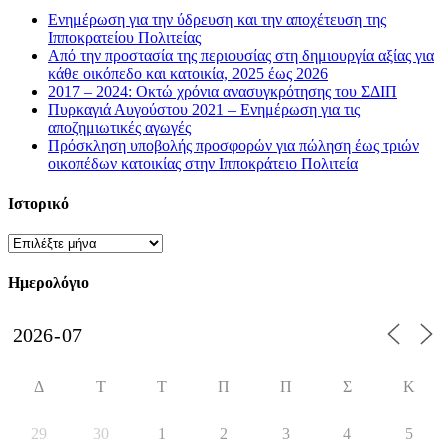
Ενημέρωση για την ύδρευση και την αποχέτευση της
Ιπποκρατείου Πολιτείας
Από την προστασία της περιουσίας στη δημιουργία αξίας για
κάθε οικόπεδο και κατοικία, 2025 έως 2026
2017 – 2024: Οκτώ χρόνια ανασυγκρότησης του ΣΔΙΠ
Πυρκαγιά Αυγούστου 2021 – Ενημέρωση για τις
αποζημιωτικές αγωγές
Πρόσκληση υποβολής προσφορών για πώληση έως τριών
οικοπέδων κατοικίας στην Ιπποκράτειο Πολιτεία
Ιστορικό
Ιστορικό
Ημερολόγιο
Δ
Τ
Τ
Π
Π
Σ
Κ
29
30
1
2
3
4
5