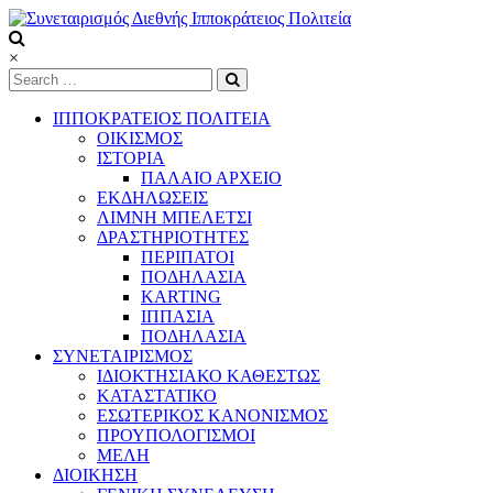
Skip
to
content
Συνεταιρισμός
×
Διεθνής
Ιπποκράτειος
ΙΠΠΟΚΡΑΤΕΙΟΣ ΠΟΛΙΤΕΙΑ
Πολιτεία
ΟΙΚΙΣΜΟΣ
ΙΣΤΟΡΙΑ
ΠΑΛΑΙΟ ΑΡΧΕΙΟ
Τόπος
ΕΚΔΗΛΩΣΕΙΣ
να
ΛΙΜΝΗ ΜΠΕΛΕΤΣΙ
ζεις
ΔΡΑΣΤΗΡΙΟΤΗΤΕΣ
ΠΕΡΙΠΑΤΟΙ
ΠΟΔΗΛΑΣΙΑ
KARTING
ΙΠΠΑΣΙΑ
ΠΟΔΗΛΑΣΙΑ
ΣΥΝΕΤΑΙΡΙΣΜΟΣ
ΙΔΙΟΚΤΗΣΙΑΚΟ ΚΑΘΕΣΤΩΣ
ΚΑΤΑΣΤΑΤΙΚΟ
ΕΣΩΤΕΡΙΚΟΣ ΚΑΝΟΝΙΣΜΟΣ
ΠΡΟΥΠΟΛΟΓΙΣΜΟΙ
ΜΕΛΗ
ΔΙΟΙΚΗΣΗ