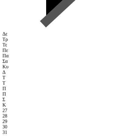
Δε
Τρ
Τε
Πε
Πα
Σα
Κυ
Δ
Τ
Τ
Π
Π
Σ
Κ
27
28
29
30
31