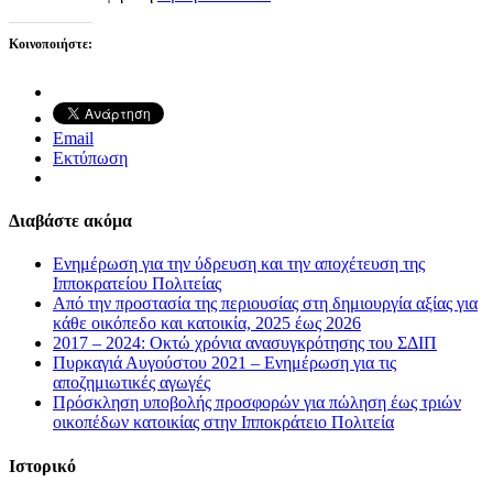
Κοινοποιήστε:
Email
Εκτύπωση
Διαβάστε ακόμα
Ενημέρωση για την ύδρευση και την αποχέτευση της
Ιπποκρατείου Πολιτείας
Από την προστασία της περιουσίας στη δημιουργία αξίας για
κάθε οικόπεδο και κατοικία, 2025 έως 2026
2017 – 2024: Οκτώ χρόνια ανασυγκρότησης του ΣΔΙΠ
Πυρκαγιά Αυγούστου 2021 – Ενημέρωση για τις
αποζημιωτικές αγωγές
Πρόσκληση υποβολής προσφορών για πώληση έως τριών
οικοπέδων κατοικίας στην Ιπποκράτειο Πολιτεία
Ιστορικό