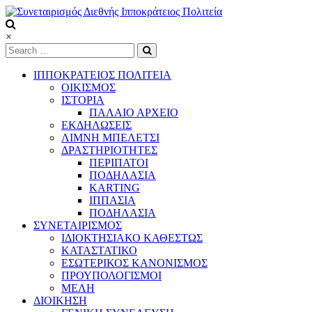
Skip
to
content
Συνεταιρισμός
×
Διεθνής
Ιπποκράτειος
ΙΠΠΟΚΡΑΤΕΙΟΣ ΠΟΛΙΤΕΙΑ
Πολιτεία
ΟΙΚΙΣΜΟΣ
ΙΣΤΟΡΙΑ
ΠΑΛΑΙΟ ΑΡΧΕΙΟ
Τόπος
ΕΚΔΗΛΩΣΕΙΣ
να
ΛΙΜΝΗ ΜΠΕΛΕΤΣΙ
ζεις
ΔΡΑΣΤΗΡΙΟΤΗΤΕΣ
ΠΕΡΙΠΑΤΟΙ
ΠΟΔΗΛΑΣΙΑ
KARTING
ΙΠΠΑΣΙΑ
ΠΟΔΗΛΑΣΙΑ
ΣΥΝΕΤΑΙΡΙΣΜΟΣ
ΙΔΙΟΚΤΗΣΙΑΚΟ ΚΑΘΕΣΤΩΣ
ΚΑΤΑΣΤΑΤΙΚΟ
ΕΣΩΤΕΡΙΚΟΣ ΚΑΝΟΝΙΣΜΟΣ
ΠΡΟΥΠΟΛΟΓΙΣΜΟΙ
ΜΕΛΗ
ΔΙΟΙΚΗΣΗ