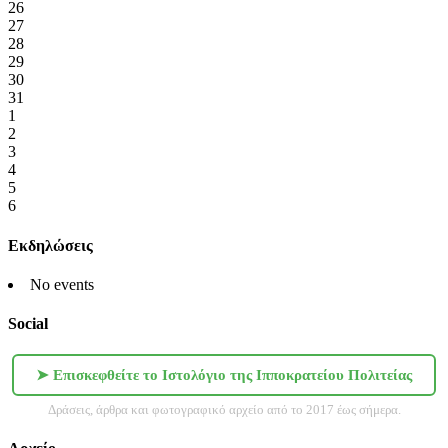
26
27
28
29
30
31
1
2
3
4
5
6
Εκδηλώσεις
No events
Social
➤ Επισκεφθείτε το Ιστολόγιο της Ιπποκρατείου Πολιτείας
Δράσεις, άρθρα και φωτογραφικό αρχείο από το 2017 έως σήμερα.