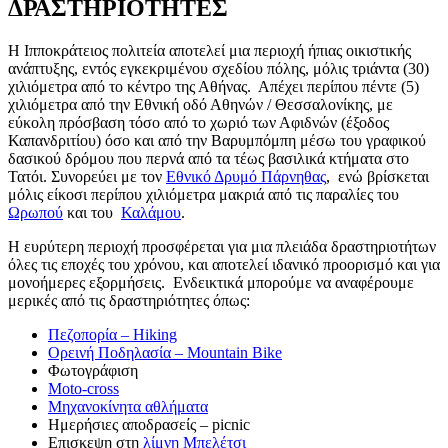
ΔΡΑΣΤΗΡΙΟΤΗΤΕΣ
Η Ιπποκράτειος πολιτεία αποτελεί μια περιοχή ήπιας οικιστικής
ανάπτυξης, εντός εγκεκριμένου σχεδίου πόλης, μόλις τριάντα (30)
χιλιόμετρα από το κέντρο της Αθήνας. Απέχει περίπου πέντε (5)
χιλιόμετρα από την Εθνική οδό Αθηνών / Θεσσαλονίκης, με
εύκολη πρόσβαση τόσο από το χωριό των Αφιδνών (έξοδος
Καπανδριτίου) όσο και από την Βαρυμπόμπη μέσω του γραφικού
δασικού δρόμου που περνά από τα τέως βασιλικά κτήματα στο
Τατόι. Συνορεύει με τον
Εθνικό Δρυμό Πάρνηθας
, ενώ βρίσκεται
μόλις είκοσι περίπου χιλιόμετρα μακριά από τις παραλίες του
Ωρωπού
και του
Καλάμου
.
Η ευρύτερη περιοχή προσφέρεται για μια πλειάδα δραστηριοτήτων
όλες τις εποχές του χρόνου, και αποτελεί ιδανικό προορισμό και για
μονοήμερες εξορμήσεις. Ενδεικτικά μπορούμε να αναφέρουμε
μερικές από τις δραστηριότητες όπως:
Πεζοπορία – Hiking
Ορεινή Ποδηλασία – Mountain Bike
Φωτογράφιση
Moto-cross
Μηχανοκίνητα αθλήματα
Ημερήσιες αποδρασείς – picnic
Επισκεψη στη
λίμνη Μπελέτσι