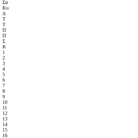
Σα
Κυ
Δ
Τ
Τ
Π
Π
Σ
Κ
1
2
3
4
5
6
7
8
9
10
11
12
13
14
15
16