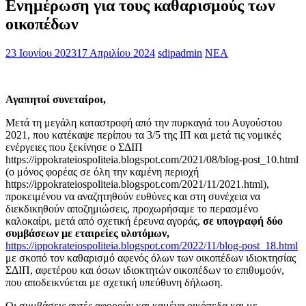
Ενημέρωση για τους καθαρισμούς των
οικοπέδων
23 Ιουνίου 2023
17 Απριλίου 2024
sdipadmin
ΝΕΑ
Αγαπητοί συνεταίροι,
Μετά τη μεγάλη καταστροφή από την πυρκαγιά του Αυγούστου
2021, που κατέκαψε περίπου τα 3/5 της ΙΠ και μετά τις νομικές
ενέργειες που ξεκίνησε ο ΣΔΙΠ
https://ippokrateiospoliteia.blogspot.com/2021/08/blog-post_10.html
(ο μόνος φορέας σε όλη την καμένη περιοχή
https://ippokrateiospoliteia.blogspot.com/2021/11/2021.html),
προκειμένου να αναζητηθούν ευθύνες και στη συνέχεια να
διεκδικηθούν αποζημιώσεις, προχωρήσαμε το περασμένο
καλοκαίρι, μετά από σχετική έρευνα αγοράς,
σε υπογραφή δύο
συμβάσεων με εταιρείες υλοτόμων,
https://ippokrateiospoliteia.blogspot.com/2022/11/blog-post_18.html
με σκοπό τον καθαρισμό αφενός όλων των οικοπέδων ιδιοκτησίας
ΣΔΙΠ, αφετέρου και όσων ιδιοκτητών οικοπέδων το επιθυμούν,
που αποδεικνύεται με σχετική υπεύθυνη δήλωση.
Οι συμβάσεις αυτές αφορούν και καμένα οικόπεδα και με