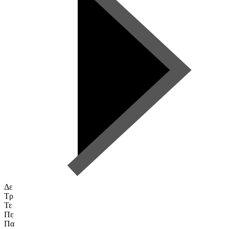
Δε
Τρ
Τε
Πε
Πα