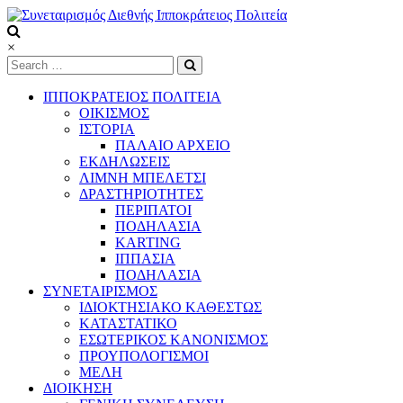
Skip
to
content
Συνεταιρισμός
×
Διεθνής
Ιπποκράτειος
ΙΠΠΟΚΡΑΤΕΙΟΣ ΠΟΛΙΤΕΙΑ
Πολιτεία
ΟΙΚΙΣΜΟΣ
ΙΣΤΟΡΙΑ
ΠΑΛΑΙΟ ΑΡΧΕΙΟ
Τόπος
ΕΚΔΗΛΩΣΕΙΣ
να
ΛΙΜΝΗ ΜΠΕΛΕΤΣΙ
ζεις
ΔΡΑΣΤΗΡΙΟΤΗΤΕΣ
ΠΕΡΙΠΑΤΟΙ
ΠΟΔΗΛΑΣΙΑ
KARTING
ΙΠΠΑΣΙΑ
ΠΟΔΗΛΑΣΙΑ
ΣΥΝΕΤΑΙΡΙΣΜΟΣ
ΙΔΙΟΚΤΗΣΙΑΚΟ ΚΑΘΕΣΤΩΣ
ΚΑΤΑΣΤΑΤΙΚΟ
ΕΣΩΤΕΡΙΚΟΣ ΚΑΝΟΝΙΣΜΟΣ
ΠΡΟΥΠΟΛΟΓΙΣΜΟΙ
ΜΕΛΗ
ΔΙΟΙΚΗΣΗ