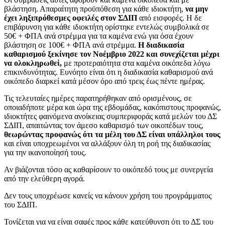
βλάστηση. Απαραίτητη προϋπόθεση για κάθε ιδιοκτήτη,
να μην
έχει ληξιπρόθεσμες οφειλές στον ΣΔΙΠ
από εισφορές. Η δε
επιβάρυνση για κάθε ιδιοκτήτη ορίστηκε εντελώς συμβολικά σε
50€ + ΦΠΑ ανά στρέμμα για τα καμένα ενώ για όσα έχουν
βλάστηση σε 100€ + ΦΠΑ ανά στρέμμα.
Η διαδικασία
καθαρισμού ξεκίνησε τον Νοέμβριο 2022 και συνεχίζεται μέχρι
να ολοκληρωθεί,
με προτεραιότητα στα καμένα οικόπεδα λόγω
επικινδυνότητας. Ευνόητο είναι ότι η διαδικασία καθαρισμού ανά
οικόπεδο διαρκεί κατά μέσον όρο από τρεις έως πέντε ημέρας.
Τις τελευταίες ημέρες παρατηρήθηκαν από ορισμένους, σε
οποιαδήποτε μέρα και ώρα της εβδομάδας, κακόπιστους προφανώς,
ιδιοκτήτες φαινόμενα ανοίκειας συμπεριφοράς κατά μελών του ΔΣ
ΣΔΙΠ, απαιτώντας τον άμεσο καθαρισμό των οικοπέδων τους,
θεωρώντας προφανώς ότι τα μέλη του ΔΣ είναι υπάλληλοι τους
και είναι υποχρεωμένοι να αλλάξουν όλη τη ροή της διαδικασίας
για την ικανοποίησή τους.
Αν βιάζονται τόσο ας καθαρίσουν το οικόπεδό τους με συνεργεία
από την ελεύθερη αγορά.
Δεν τους υποχρέωσε κανείς να κάνουν χρήση του προγράμματος
του ΣΔΙΠ.
Τονίζεται για να είναι σαφές προς κάθε κατεύθυνση ότι το ΔΣ του