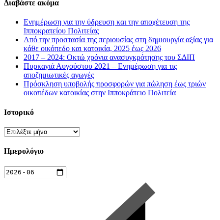
Διαβάστε ακόμα
Ενημέρωση για την ύδρευση και την αποχέτευση της
Ιπποκρατείου Πολιτείας
Από την προστασία της περιουσίας στη δημιουργία αξίας για
κάθε οικόπεδο και κατοικία, 2025 έως 2026
2017 – 2024: Οκτώ χρόνια ανασυγκρότησης του ΣΔΙΠ
Πυρκαγιά Αυγούστου 2021 – Ενημέρωση για τις
αποζημιωτικές αγωγές
Πρόσκληση υποβολής προσφορών για πώληση έως τριών
οικοπέδων κατοικίας στην Ιπποκράτειο Πολιτεία
Ιστορικό
Ιστορικό
Ημερολόγιο