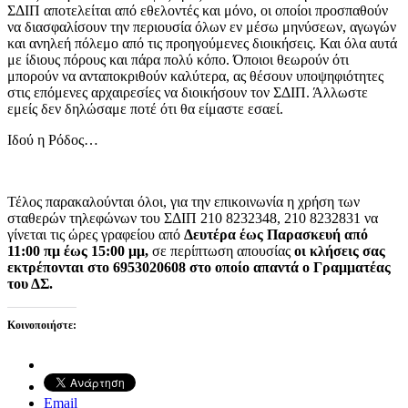
ΣΔΙΠ αποτελείται από εθελοντές και μόνο, οι οποίοι προσπαθούν
να διασφαλίσουν την περιουσία όλων εν μέσω μηνύσεων, αγωγών
και ανηλεή πόλεμο από τις προηγούμενες διοικήσεις. Και όλα αυτά
με ίδιους πόρους και πάρα πολύ κόπο. Όποιοι θεωρούν ότι
μπορούν να ανταποκριθούν καλύτερα, ας θέσουν υποψηφιότητες
στις επόμενες αρχαιρεσίες να διοικήσουν τον ΣΔΙΠ. Άλλωστε
εμείς δεν δηλώσαμε ποτέ ότι θα είμαστε εσαεί.
Ιδού η Ρόδος…
Τέλος παρακαλούνται όλοι, για την επικοινωνία η χρήση των
σταθερών τηλεφώνων του ΣΔΙΠ 210 8232348, 210 8232831 να
γίνεται τις ώρες γραφείου από
Δευτέρα έως Παρασκευή
από
11:00 πμ έως 15:00 μμ,
σε περίπτωση απουσίας
οι κλήσεις σας
εκτρέπονται στο 6953020608 στο οποίο απαντά ο Γραμματέας
του ΔΣ.
Κοινοποιήστε:
Email