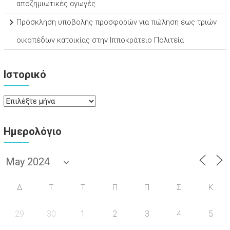
αποζημιωτικές αγωγές
Πρόσκληση υποβολής προσφορών για πώληση έως τριών
οικοπέδων κατοικίας στην Ιπποκράτειο Πολιτεία
Ιστορικό
Ιστορικό
Ημερολόγιο
Δ
Τ
Τ
Π
Π
Σ
Κ
29
30
1
2
3
4
5