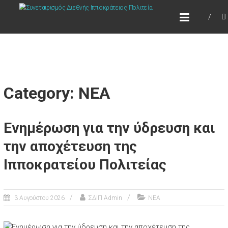
Skip
ΣΥΝΕΤΑΙΡΙΣΜΌΣ ΔΙΕΘΝΉΣ
to
ΙΠΠΟΚΡΆΤΕΙΟΣ ΠΟΛΙΤΕΊΑ
content
Τόπος να ζεις
Category: ΝΕΑ
Ενημέρωση για την ύδρευση και
την αποχέτευση της
Ιπποκρατείου Πολιτείας
3 Αυγούστου 2026
ΣΔΙΠ Admin
ΝΕΑ