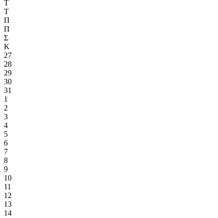
Τ
Τ
Π
Π
Σ
Κ
27
28
29
30
31
1
2
3
4
5
6
7
8
9
10
11
12
13
14