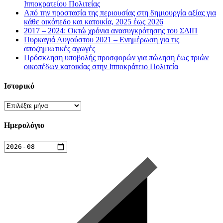
Ιπποκρατείου Πολιτείας
Από την προστασία της περιουσίας στη δημιουργία αξίας για
κάθε οικόπεδο και κατοικία, 2025 έως 2026
2017 – 2024: Οκτώ χρόνια ανασυγκρότησης του ΣΔΙΠ
Πυρκαγιά Αυγούστου 2021 – Ενημέρωση για τις
αποζημιωτικές αγωγές
Πρόσκληση υποβολής προσφορών για πώληση έως τριών
οικοπέδων κατοικίας στην Ιπποκράτειο Πολιτεία
Ιστορικό
Ιστορικό
Ημερολόγιο