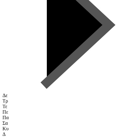
Δε
Τρ
Τε
Πε
Πα
Σα
Κυ
Δ