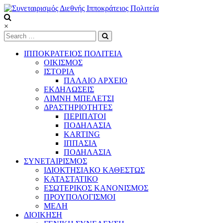
Skip
to
content
Συνεταιρισμός
×
Διεθνής
Ιπποκράτειος
ΙΠΠΟΚΡΑΤΕΙΟΣ ΠΟΛΙΤΕΙΑ
Πολιτεία
ΟΙΚΙΣΜΟΣ
ΙΣΤΟΡΙΑ
ΠΑΛΑΙΟ ΑΡΧΕΙΟ
Τόπος
ΕΚΔΗΛΩΣΕΙΣ
να
ΛΙΜΝΗ ΜΠΕΛΕΤΣΙ
ζεις
ΔΡΑΣΤΗΡΙΟΤΗΤΕΣ
ΠΕΡΙΠΑΤΟΙ
ΠΟΔΗΛΑΣΙΑ
KARTING
ΙΠΠΑΣΙΑ
ΠΟΔΗΛΑΣΙΑ
ΣΥΝΕΤΑΙΡΙΣΜΟΣ
ΙΔΙΟΚΤΗΣΙΑΚΟ ΚΑΘΕΣΤΩΣ
ΚΑΤΑΣΤΑΤΙΚΟ
ΕΣΩΤΕΡΙΚΟΣ ΚΑΝΟΝΙΣΜΟΣ
ΠΡΟΥΠΟΛΟΓΙΣΜΟΙ
ΜΕΛΗ
ΔΙΟΙΚΗΣΗ