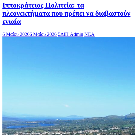
Ιπποκράτειος Πολιτεία: τα
πλεονεκτήματα που πρέπει να διαβαστούν
ενιαία
6 Μαΐου 2026
6 Μαΐου 2026
ΣΔΙΠ Admin
ΝΕΑ