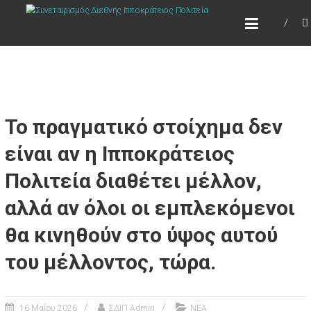
Skip
ΣΥΝΕΤΑΙΡΙΣΜΌΣ ΔΙΕΘΝΉΣ
to
ΙΠΠΟΚΡΆΤΕΙΟΣ ΠΟΛΙΤΕΊΑ
content
Τόπος να ζεις
Το πραγματικό στοίχημα δεν
είναι αν η Ιπποκράτειος
Πολιτεία διαθέτει μέλλον,
αλλά αν όλοι οι εμπλεκόμενοι
θα κινηθούν στο ύψος αυτού
του μέλλοντος, τώρα.
16 Μαΐου 2026
ΣΔΙΠ Admin
ΝΕΑ