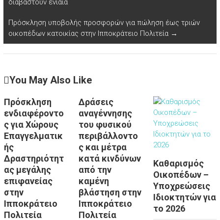
διαβαστούν ενιαία
Πρόσκληση υποβολής προσφορών για πώληση έως τριών
οικοπέδων κατοικίας στην Ιπποκράτειο Πολιτεία
→
You May Also Like
Πρόσκληση
Δράσεις
ενδιαφέροντο
αναγέννησης
ς για Χώρους
του φυσικού
Επαγγελματικ
περιβάλλοντο
ής
ς και μέτρα
Δραστηριότητ
κατά κινδύνων
Καθαρισμός
ας μεγάλης
από την
Οικοπέδων –
επιφανείας
καμένη
Υποχρεώσεις
στην
βλάστηση στην
Ιδιοκτητών για
Ιπποκράτειο
Ιπποκράτειο
το 2026
Πολιτεία
Πολιτεία