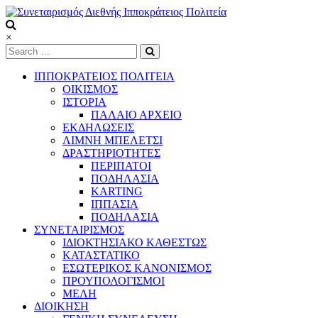
Skip
to
content
Συνεταιρισμός
×
Διεθνής
Ιπποκράτειος
ΙΠΠΟΚΡΑΤΕΙΟΣ ΠΟΛΙΤΕΙΑ
Πολιτεία
ΟΙΚΙΣΜΟΣ
ΙΣΤΟΡΙΑ
ΠΑΛΑΙΟ ΑΡΧΕΙΟ
Τόπος
ΕΚΔΗΛΩΣΕΙΣ
να
ΛΙΜΝΗ ΜΠΕΛΕΤΣΙ
ζεις
ΔΡΑΣΤΗΡΙΟΤΗΤΕΣ
ΠΕΡΙΠΑΤΟΙ
ΠΟΔΗΛΑΣΙΑ
KARTING
ΙΠΠΑΣΙΑ
ΠΟΔΗΛΑΣΙΑ
ΣΥΝΕΤΑΙΡΙΣΜΟΣ
ΙΔΙΟΚΤΗΣΙΑΚΟ ΚΑΘΕΣΤΩΣ
ΚΑΤΑΣΤΑΤΙΚΟ
ΕΣΩΤΕΡΙΚΟΣ ΚΑΝΟΝΙΣΜΟΣ
ΠΡΟΥΠΟΛΟΓΙΣΜΟΙ
ΜΕΛΗ
ΔΙΟΙΚΗΣΗ