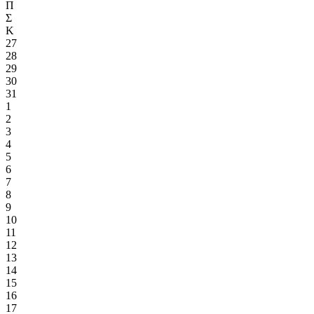
Π
Σ
Κ
27
28
29
30
31
1
2
3
4
5
6
7
8
9
10
11
12
13
14
15
16
17