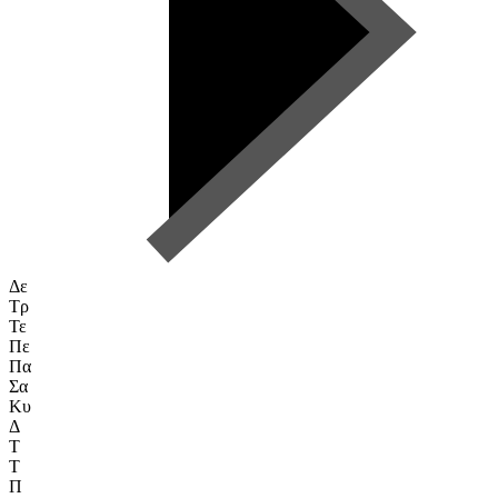
Δε
Τρ
Τε
Πε
Πα
Σα
Κυ
Δ
Τ
Τ
Π