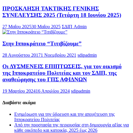
ΠΡΟΣΚΛΗΣΗ ΤΑΚΤΙΚΗΣ ΓΕΝΙΚΗΣ
ΣΥΝΕΛΕΥΣΗΣ 2025 (Τετάρτη 18 Ιουνίου 2025)
27 Μαΐου 2025
30 Μαΐου 2025
ΣΔΙΠ Admin
Στην Ιπποκράτειο “Τιτιβίζουμε”
28 Αυγούστου 2017
1 Νοεμβρίου 2021
sdipadmin
Οι ΔΥΣΜΕΝΕΙΣ ΕΠΙΠΤΩΣΕΙΣ, για τον οικισμό
της Ιπποκρατείου Πολιτείας και τον ΣΔΙΠ, της
αναθεώρησης του ΓΠΣ ΑΦΙΔΝΩΝ
19 Μαρτίου 2024
16 Απριλίου 2024
sdipadmin
Διαβάστε ακόμα
Ενημέρωση για την ύδρευση και την αποχέτευση της
Ιπποκρατείου Πολιτείας
Από την προστασία της περιουσίας στη δημιουργία αξίας για
κάθε οικόπεδο και κατοικία, 2025 έως 2026