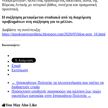
«εκκρεμότητα», αλλά ένας οργανωμένος οικιστικός πόλος της
Βόρειας Αττικής με ιστορικό βάθος, συνέχεια και πραγματική
προοπτική.
Η συζήτηση μεταφέρεται σταδιακά από τη διαχείριση
προβλημάτων στη συζήτηση για το μέλλον.
Διαβάστε τη συνέντευξη:
https://ippokrateiospoliteia.blogspot.com/2026/05/blog-post_16.html
Κοινοποιήστε:
Email
Εκτύπωση
←
Ιπποκράτειος Πολιτεία: τα πλεονεκτήματα που πρέπει να
διαβαστούν ενιαία
Πρόσκληση υποβολής προσφορών για πώληση έως τριών
οικοπέδων κατοικίας στην Ιπποκράτειο Πολιτεία
→
You May Also Like