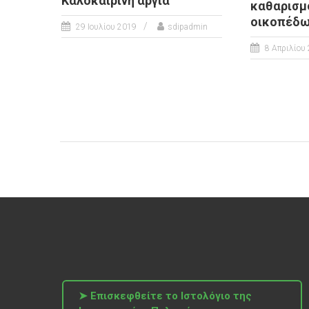
Καλοκαιρινή αργία
καθαρισμ
οικοπέδ
29 Ιουλίου 2019
sdipadmin
8 Απριλίου
➤ Επισκεφθείτε το Ιστολόγιο της