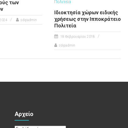
ούς των
ων
Ιδιοκτησία χώρων ειδικής
χρήσεως στην Ιπποκράτειο
 2024
sdipadmin
Πολιτεία
18 Φεβρουαρίου 2018
sdipadmin
Αρχείο