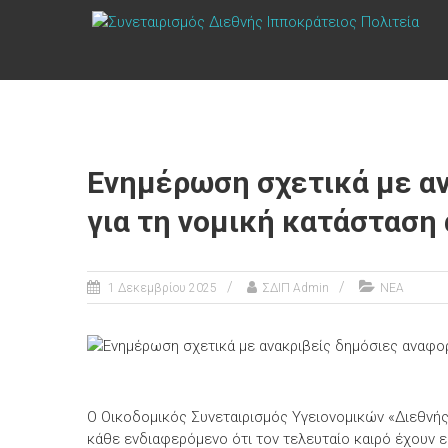
Skip
ΣΥΝΕΤΑΙΡΙΣΜΌΣ
to
content
ΔΙΕΘΝΉΣ
ΙΠΠΟΚΡΆΤΕΙΟΣ
ΠΟΛΙΤΕΊΑ
Τόπος
Ενημέρωση σχετικά με α
να
ζεις
για τη νομική κατάσταση
1 Δεκεμβρίου 2025
ΣΔΙΠ Admin
ΝΕΑ
Ο Οικοδομικός Συνεταιρισμός Υγειονομικών «Διεθνής 
κάθε ενδιαφερόμενο ότι τον τελευταίο καιρό έχουν 