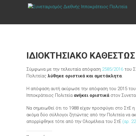
Skip
ΣΥΝΕΤΑΙΡΙΣΜΌΣ
to
content
ΔΙΕΘΝΉΣ
ΙΠΠΟΚΡΆΤΕΙΟΣ
ΠΟΛΙΤΕΊΑ
Τόπος
ΙΔΙΟΚΤΗΣΙΑΚΟ ΚΑΘΕΣΤΩΣ
να
ζεις
Σύμφωνα με την τελευταία απόφαση
2585/2016
του Σ
Πολιτείας
λύθηκε οριστικά και αμετάκλητα
.
Η απόφαση αυτή ακύρωσε την απόφαση του 2015 του
Ιπποκράτειος Πολιτεία
ανήκει οριστικά
στον Συνεται
Να σημειωθεί ότι το 1988 είχαν προσφύγει στο ΣτΕ η
ακόμα δύο σύλλογοι ζητώντας από την Πολιτεία να ακ
απορρίφθηκε τότε από την Ολομέλεια του ΣτΕ
(αρ. 2