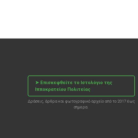
➤ Επισκεφθείτε το Ιστολόγιο της
Ιπποκρατείου Πολιτείας
Δράσεις, άρθρα και φωτογραφικό αρχείο από το 2017 έως
σήμερα.