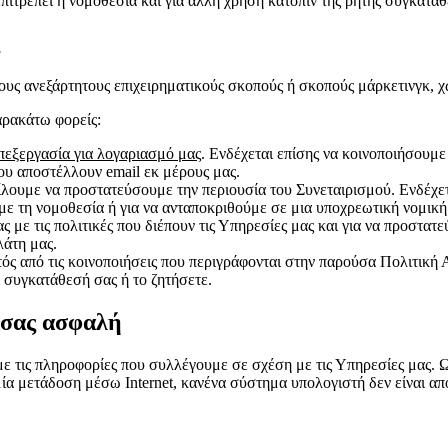
ιτρέπει η νομοθεσία και για άλλη χρήση κατόπιν της ρητής συγκατάθ
 τους ανεξάρτητους επιχειρηματικούς σκοπούς ή σκοπούς μάρκετινγκ, 
αρακάτω φορείς:
επεξεργασία για λογαριασμό μας
. Ενδέχεται επίσης να κοινοποιήσουμε
που αποστέλλουν email εκ μέρους μας.
είλουμε να προστατεύσουμε την περιουσία του Συνεταιρισμού. Ενδέχετ
 τη νομοθεσία ή για να ανταποκριθούμε σε μια υποχρεωτική νομική δ
ε τις πολιτικές που διέπουν τις Υπηρεσίες μας και για να προστατεύ
λάτη μας.
τός από τις κοινοποιήσεις που περιγράφονται στην παρούσα Πολιτική
 συγκατάθεσή σας ή το ζητήσετε.
α σας ασφαλή
με τις πληροφορίες που συλλέγουμε σε σχέση με τις Υπηρεσίες μας.
ία μετάδοση μέσω Internet, κανένα σύστημα υπολογιστή δεν είναι α