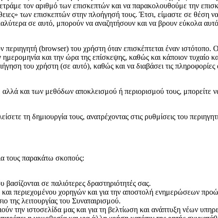
 μετράμε τον αριθμό των επισκεπτών και να παρακολουθούμε την επισ
θειες» των επισκεπτών στην πλοήγησή τους. Έτσι, είμαστε σε θέση να
καλύτερα σε αυτό, μπορούν να αναζητήσουν και να βρουν εύκολα αυτό 
τον περιηγητή (browser) του χρήστη όταν επισκέπτεται έναν ιστότοπο.
ν ημερομηνία και την ώρα της επίσκεψης, καθώς και κάποιον τυχαίο κ
ριήγηση του χρήστη (σε αυτό), καθώς και να διαβάσει τις πληροφορίε
 αλλά και των μεθόδων αποκλεισμού ή περιορισμού τους, μπορείτε να
είσετε τη δημιουργία τους, ανατρέχοντας στις ρυθμίσεις του περιηγητ
ια τους παρακάτω σκοπούς:
 βασίζονται σε παλιότερες δραστηριότητές σας.
 και περιεχομένου χορηγών και για την αποστολή ενημερώσεων προώ
ιο της λειτουργίας του Συναταιρισμού.
ιούν την ιστοσελίδα μας και για τη βελτίωση και ανάπτυξη νέων υπηρ