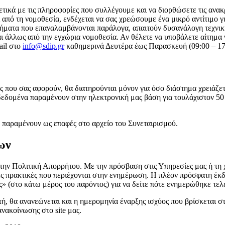
τικά με τις πληροφορίες που συλλέγουμε και να διορθώσετε τις ανακ
πό τη νομοθεσία, ενδέχεται να σας χρεώσουμε ένα μικρό αντίτιμο γι
ήματα που επαναλαμβάνονται παράλογα, απαιτούν δυσανάλογη τεχνικ
αι άλλως από την εγχώρια νομοθεσία. Αν θέλετε να υποβάλετε αίτημα 
ail στο
info@sdip.gr
καθημερινά Δευτέρα έως Παρασκευή (09:00 – 17
που σας αφορούν, θα διατηρούνται μόνον για όσο διάστημα χρειάζετα
 δεδομένα παραμένουν στην ηλεκτρονική μας βάση για τουλάχιστον 50 
παραμένουν ως επαφές στο αρχείο του Συνεταιρισμού.
ων
, την Πολιτική Απορρήτου. Με την πρόσβαση στις Υπηρεσίες μας ή τη
ες πρακτικές που περιέχονται στην ενημέρωση. Η πλέον πρόσφατη έκ
ς» (στο κάτω μέρος του παρόντος) για να δείτε πότε ενημερώθηκε τε
ή, θα ανανεώνεται και η ημερομηνία έναρξης ισχύος που βρίσκεται στ
νακοίνωσης στο site μας.