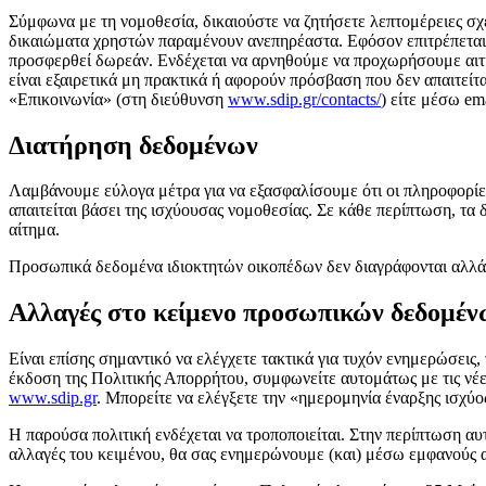
Σύμφωνα με τη νομοθεσία, δικαιούστε να ζητήσετε λεπτομέρειες σχε
δικαιώματα χρηστών παραμένουν ανεπηρέαστα. Εφόσον επιτρέπεται α
προσφερθεί δωρεάν. Ενδέχεται να αρνηθούμε να προχωρήσουμε αιτ
είναι εξαιρετικά μη πρακτικά ή αφορούν πρόσβαση που δεν απαιτείτ
«Επικοινωνία» (στη διεύθυνση
www.sdip.gr/contacts/
) είτε μέσω em
Διατήρηση δεδομένων
Λαμβάνουμε εύλογα μέτρα για να εξασφαλίσουμε ότι οι πληροφορίες 
απαιτείται βάσει της ισχύουσας νομοθεσίας. Σε κάθε περίπτωση, τα
αίτημα.
Προσωπικά δεδομένα ιδιοκτητών οικοπέδων δεν διαγράφονται αλλά 
Αλλαγές στο κείμενο προσωπικών δεδομέν
Είναι επίσης σημαντικό να ελέγχετε τακτικά για τυχόν ενημερώσεις
έκδοση της Πολιτικής Απορρήτου, συμφωνείτε αυτομάτως με τις νέ
www.sdip.gr
. Μπορείτε να ελέγξετε την «ημερομηνία έναρξης ισχύο
Η παρούσα πολιτική ενδέχεται να τροποποιείται. Στην περίπτωση αυτ
αλλαγές του κειμένου, θα σας ενημερώνουμε (και) μέσω εμφανούς α