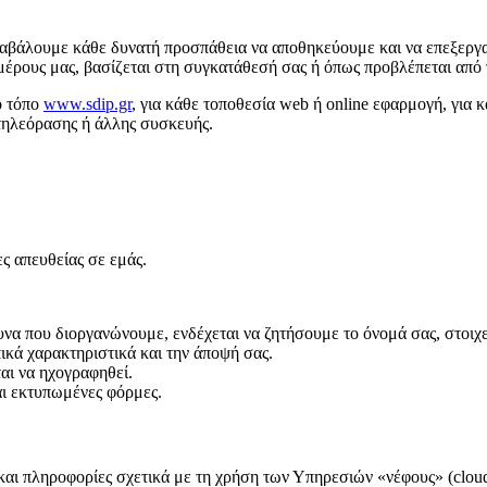
άλουμε κάθε δυνατή προσπάθεια να αποθηκεύουμε και να επεξεργαζό
μέρους μας, βασίζεται στη συγκατάθεσή σας ή όπως προβλέπεται από
ό τόπο
www.sdip.gr
, για κάθε τοποθεσία web ή online εφαρμογή, για 
 τηλεόρασης ή άλλης συσκευής.
ς απευθείας σε εμάς.
υνα που διοργανώνουμε, ενδέχεται να ζητήσουμε το όνομά σας, στοιχεί
κά χαρακτηριστικά και την άποψή σας.
αι να ηχογραφηθεί.
αι εκτυπωμένες φόρμες.
 και πληροφορίες σχετικά με τη χρήση των Υπηρεσιών «νέφους» (clou