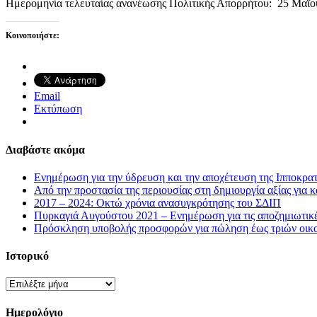
Ημερομηνία τελευταίας ανανέωσης Πολιτικής Απορρήτου: 25 Μαΐο
Κοινοποιήστε:
Email
Εκτύπωση
Διαβάστε ακόμα
Ενημέρωση για την ύδρευση και την αποχέτευση της Ιπποκρατ
Από την προστασία της περιουσίας στη δημιουργία αξίας για κ
2017 – 2024: Οκτώ χρόνια ανασυγκρότησης του ΣΔΙΠ
Πυρκαγιά Αυγούστου 2021 – Ενημέρωση για τις αποζημιωτικ
Πρόσκληση υποβολής προσφορών για πώληση έως τριών οικοπ
Ιστορικό
Ιστορικό
Ημερολόγιο