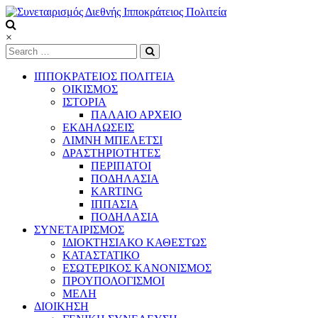
Skip
to
content
Συνεταιρισμός
×
Διεθνής
Ιπποκράτειος
ΙΠΠΟΚΡΑΤΕΙΟΣ ΠΟΛΙΤΕΙΑ
Πολιτεία
ΟΙΚΙΣΜΟΣ
ΙΣΤΟΡΙΑ
ΠΑΛΑΙΟ ΑΡΧΕΙΟ
Τόπος
ΕΚΔΗΛΩΣΕΙΣ
να
ΛΙΜΝΗ ΜΠΕΛΕΤΣΙ
ζεις
ΔΡΑΣΤΗΡΙΟΤΗΤΕΣ
ΠΕΡΙΠΑΤΟΙ
ΠΟΔΗΛΑΣΙΑ
KARTING
ΙΠΠΑΣΙΑ
ΠΟΔΗΛΑΣΙΑ
ΣΥΝΕΤΑΙΡΙΣΜΟΣ
ΙΔΙΟΚΤΗΣΙΑΚΟ ΚΑΘΕΣΤΩΣ
ΚΑΤΑΣΤΑΤΙΚΟ
ΕΣΩΤΕΡΙΚΟΣ ΚΑΝΟΝΙΣΜΟΣ
ΠΡΟΥΠΟΛΟΓΙΣΜΟΙ
ΜΕΛΗ
ΔΙΟΙΚΗΣΗ