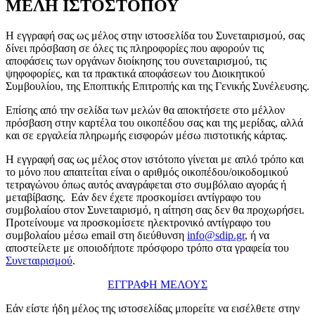
ΜΕΛΗ ΙΣΤΟΣΤΟΠΟΥ
Η εγγραφή σας ως μέλος στην ιστοσελίδα του Συνεταιρισμού, σας
δίνει πρόσβαση σε όλες τις πληροφορίες που αφορούν τις
αποφάσεις των οργάνων διοίκησης του συνεταιρισμού, τις
ψηφοφορίες, και τα πρακτικά αποφάσεων του Διοικητικού
Συμβουλίου, της Εποπτικής Επιτροπής και της Γενικής Συνέλευσης.
Επίσης από την σελίδα των μελών θα αποκτήσετε στο μέλλον
πρόσβαση στην καρτέλα του οικοπέδου σας και της μερίδας, αλλά
και σε εργαλεία πληρωμής εισφορών μέσω πιστοτικής κάρτας.
Η εγγραφή σας ως μέλος στον ιστότοπο γίνεται με απλό τρόπο και
το μόνο που απαιτείται είναι ο αριθμός οικοπέδου/οικοδομικού
τετραγώνου όπως αυτός αναγράφεται στο συμβόλαιο αγοράς ή
μεταβίβασης. Εάν δεν έχετε προσκομίσει αντίγραφο του
συμβολαίου στον Συνεταιρισμό, η αίτηση σας δεν θα προχωρήσει.
Προτείνουμε να προσκομίσετε ηλεκτρονικό αντίγραφο του
συμβολαίου μέσω email στη διεύθυνση
info@sdip.gr
, ή να
αποστείλετε με οποιοδήποτε πρόσφορο τρόπο στα γραφεία του
Συνεταιρισμού
.
ΕΓΓΡΑΦΗ ΜΕΛΟΥΣ
Εάν είστε ήδη μέλος της ιστοσελίδας μπορείτε να εισέλθετε στην