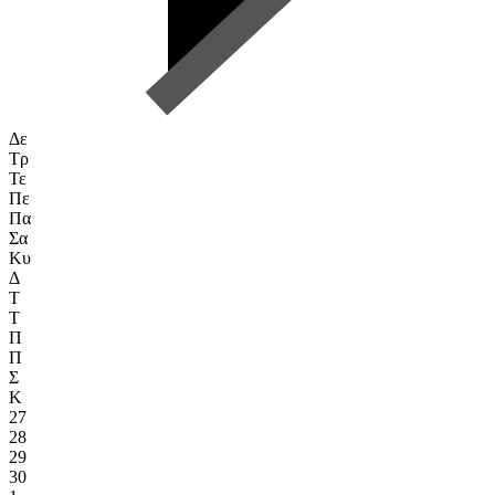
Δε
Τρ
Τε
Πε
Πα
Σα
Κυ
Δ
Τ
Τ
Π
Π
Σ
Κ
27
28
29
30