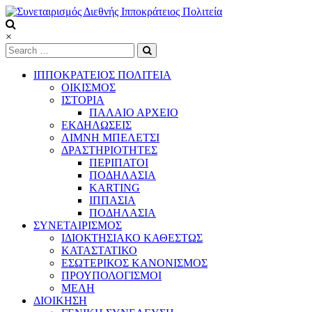
Skip
to
content
Συνεταιρισμός
×
Διεθνής
Ιπποκράτειος
ΙΠΠΟΚΡΑΤΕΙΟΣ ΠΟΛΙΤΕΙΑ
Πολιτεία
ΟΙΚΙΣΜΟΣ
ΙΣΤΟΡΙΑ
ΠΑΛΑΙΟ ΑΡΧΕΙΟ
Τόπος
ΕΚΔΗΛΩΣΕΙΣ
να
ΛΙΜΝΗ ΜΠΕΛΕΤΣΙ
ζεις
ΔΡΑΣΤΗΡΙΟΤΗΤΕΣ
ΠΕΡΙΠΑΤΟΙ
ΠΟΔΗΛΑΣΙΑ
KARTING
ΙΠΠΑΣΙΑ
ΠΟΔΗΛΑΣΙΑ
ΣΥΝΕΤΑΙΡΙΣΜΟΣ
ΙΔΙΟΚΤΗΣΙΑΚΟ ΚΑΘΕΣΤΩΣ
ΚΑΤΑΣΤΑΤΙΚΟ
ΕΣΩΤΕΡΙΚΟΣ ΚΑΝΟΝΙΣΜΟΣ
ΠΡΟΥΠΟΛΟΓΙΣΜΟΙ
ΜΕΛΗ
ΔΙΟΙΚΗΣΗ