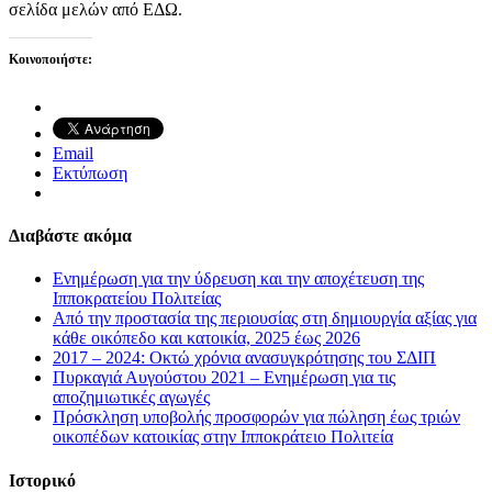
σελίδα μελών από ΕΔΩ.
Κοινοποιήστε:
Email
Εκτύπωση
Διαβάστε ακόμα
Ενημέρωση για την ύδρευση και την αποχέτευση της
Ιπποκρατείου Πολιτείας
Από την προστασία της περιουσίας στη δημιουργία αξίας για
κάθε οικόπεδο και κατοικία, 2025 έως 2026
2017 – 2024: Οκτώ χρόνια ανασυγκρότησης του ΣΔΙΠ
Πυρκαγιά Αυγούστου 2021 – Ενημέρωση για τις
αποζημιωτικές αγωγές
Πρόσκληση υποβολής προσφορών για πώληση έως τριών
οικοπέδων κατοικίας στην Ιπποκράτειο Πολιτεία
Ιστορικό