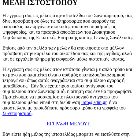
ΜΕΛΗ ΙΣΤΟΣΤΟΠΟΥ
Η εγγραφή σας ως μέλος στην ιστοσελίδα του Συνεταιρισμού, σας
δίνει πρόσβαση σε όλες τις πληροφορίες που αφορούν τις
αποφάσεις των οργάνων διοίκησης του συνεταιρισμού, τις
ψηφοφορίες, και τα πρακτικά αποφάσεων του Διοικητικού
Συμβουλίου, της Εποπτικής Επιτροπής και της Γενικής Συνέλευσης.
Επίσης από την σελίδα των μελών θα αποκτήσετε στο μέλλον
πρόσβαση στην καρτέλα του οικοπέδου σας και της μερίδας, αλλά
και σε εργαλεία πληρωμής εισφορών μέσω πιστοτικής κάρτας.
Η εγγραφή σας ως μέλος στον ιστότοπο γίνεται με απλό τρόπο και
το μόνο που απαιτείται είναι ο αριθμός οικοπέδου/οικοδομικού
τετραγώνου όπως αυτός αναγράφεται στο συμβόλαιο αγοράς ή
μεταβίβασης. Εάν δεν έχετε προσκομίσει αντίγραφο του
συμβολαίου στον Συνεταιρισμό, η αίτηση σας δεν θα προχωρήσει.
Προτείνουμε να προσκομίσετε ηλεκτρονικό αντίγραφο του
συμβολαίου μέσω email στη διεύθυνση
info@sdip.gr
, ή να
αποστείλετε με οποιοδήποτε πρόσφορο τρόπο στα γραφεία του
Συνεταιρισμού
.
ΕΓΓΡΑΦΗ ΜΕΛΟΥΣ
Εάν είστε ήδη μέλος της ιστοσελίδας μπορείτε να εισέλθετε στην