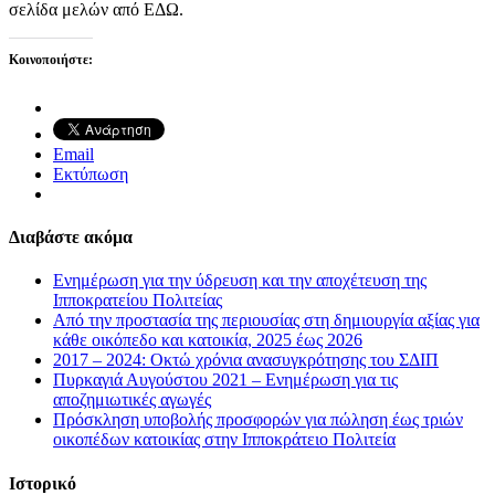
σελίδα μελών από ΕΔΩ.
Κοινοποιήστε:
Email
Εκτύπωση
Διαβάστε ακόμα
Ενημέρωση για την ύδρευση και την αποχέτευση της
Ιπποκρατείου Πολιτείας
Από την προστασία της περιουσίας στη δημιουργία αξίας για
κάθε οικόπεδο και κατοικία, 2025 έως 2026
2017 – 2024: Οκτώ χρόνια ανασυγκρότησης του ΣΔΙΠ
Πυρκαγιά Αυγούστου 2021 – Ενημέρωση για τις
αποζημιωτικές αγωγές
Πρόσκληση υποβολής προσφορών για πώληση έως τριών
οικοπέδων κατοικίας στην Ιπποκράτειο Πολιτεία
Ιστορικό