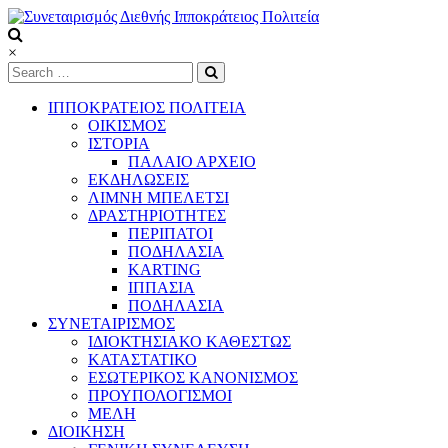
Skip
to
content
Συνεταιρισμός
×
Διεθνής
Ιπποκράτειος
ΙΠΠΟΚΡΑΤΕΙΟΣ ΠΟΛΙΤΕΙΑ
Πολιτεία
ΟΙΚΙΣΜΟΣ
ΙΣΤΟΡΙΑ
ΠΑΛΑΙΟ ΑΡΧΕΙΟ
Τόπος
ΕΚΔΗΛΩΣΕΙΣ
να
ΛΙΜΝΗ ΜΠΕΛΕΤΣΙ
ζεις
ΔΡΑΣΤΗΡΙΟΤΗΤΕΣ
ΠΕΡΙΠΑΤΟΙ
ΠΟΔΗΛΑΣΙΑ
KARTING
ΙΠΠΑΣΙΑ
ΠΟΔΗΛΑΣΙΑ
ΣΥΝΕΤΑΙΡΙΣΜΟΣ
ΙΔΙΟΚΤΗΣΙΑΚΟ ΚΑΘΕΣΤΩΣ
ΚΑΤΑΣΤΑΤΙΚΟ
ΕΣΩΤΕΡΙΚΟΣ ΚΑΝΟΝΙΣΜΟΣ
ΠΡΟΥΠΟΛΟΓΙΣΜΟΙ
ΜΕΛΗ
ΔΙΟΙΚΗΣΗ