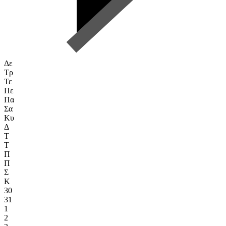
Δε
Τρ
Τε
Πε
Πα
Σα
Κυ
Δ
Τ
Τ
Π
Π
Σ
Κ
30
31
1
2