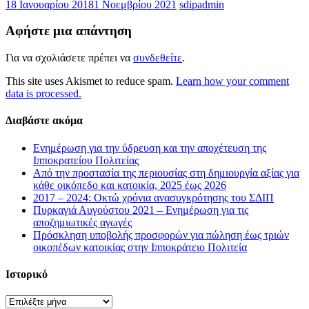
18 Ιανουαρίου 2018
1 Νοεμβρίου 2021
sdipadmin
Αφήστε μια απάντηση
Για να σχολιάσετε πρέπει να
συνδεθείτε
.
This site uses Akismet to reduce spam.
Learn how your comment
data is processed.
Διαβάστε ακόμα
Ενημέρωση για την ύδρευση και την αποχέτευση της
Ιπποκρατείου Πολιτείας
Από την προστασία της περιουσίας στη δημιουργία αξίας για
κάθε οικόπεδο και κατοικία, 2025 έως 2026
2017 – 2024: Οκτώ χρόνια ανασυγκρότησης του ΣΔΙΠ
Πυρκαγιά Αυγούστου 2021 – Ενημέρωση για τις
αποζημιωτικές αγωγές
Πρόσκληση υποβολής προσφορών για πώληση έως τριών
οικοπέδων κατοικίας στην Ιπποκράτειο Πολιτεία
Ιστορικό
Ιστορικό