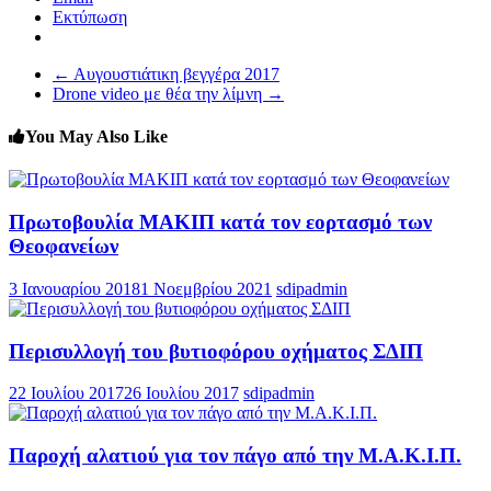
Εκτύπωση
←
Αυγουστιάτικη βεγγέρα 2017
Drone video με θέα την λίμνη
→
You May Also Like
Πρωτοβουλία ΜΑΚΙΠ κατά τον εορτασμό των
Θεοφανείων
3 Ιανουαρίου 2018
1 Νοεμβρίου 2021
sdipadmin
Περισυλλογή του βυτιοφόρου οχήματος ΣΔΙΠ
22 Ιουλίου 2017
26 Ιουλίου 2017
sdipadmin
Παροχή αλατιού για τον πάγο από την Μ.Α.Κ.Ι.Π.