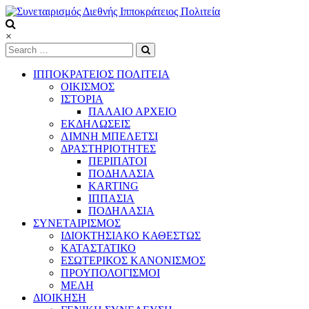
Skip
to
content
Συνεταιρισμός
×
Διεθνής
Ιπποκράτειος
ΙΠΠΟΚΡΑΤΕΙΟΣ ΠΟΛΙΤΕΙΑ
Πολιτεία
ΟΙΚΙΣΜΟΣ
ΙΣΤΟΡΙΑ
ΠΑΛΑΙΟ ΑΡΧΕΙΟ
Τόπος
ΕΚΔΗΛΩΣΕΙΣ
να
ΛΙΜΝΗ ΜΠΕΛΕΤΣΙ
ζεις
ΔΡΑΣΤΗΡΙΟΤΗΤΕΣ
ΠΕΡΙΠΑΤΟΙ
ΠΟΔΗΛΑΣΙΑ
KARTING
ΙΠΠΑΣΙΑ
ΠΟΔΗΛΑΣΙΑ
ΣΥΝΕΤΑΙΡΙΣΜΟΣ
ΙΔΙΟΚΤΗΣΙΑΚΟ ΚΑΘΕΣΤΩΣ
ΚΑΤΑΣΤΑΤΙΚΟ
ΕΣΩΤΕΡΙΚΟΣ ΚΑΝΟΝΙΣΜΟΣ
ΠΡΟΥΠΟΛΟΓΙΣΜΟΙ
ΜΕΛΗ
ΔΙΟΙΚΗΣΗ