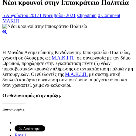
Nέοι κρουνοί στην Ιπποκράτειο Πολιτεία
5 Αυγούστου 2017
1 Νοεμβρίου 2021
sdipadmin
0 Comment
ΜΑΚΙΠ
Η Μονάδα Αντιμετώπισης Κινδύνων της Ιπποκρατείου Πολιτείας,
γνωστή σε όλους μας ως
Μ.Α.Κ.Ι.Π.
, σε συνεργασία με τον δήμο
Ωρωπού, προχώρησε στην εγκατάσταση πέντε (5) νέων
πυροσβεστικών κρουνών πλήρωσης σε αντικατάσταση παλαιών μη
λειτουργικών. Οι εθελοντές της
Μ.Α.Κ.Ι.Π.
με συστηματική
δουλειά και άρτια οργάνωση συνεισφέρουν τα μέγιστα όπου και
όταν χρειαστεί, χειμώνα-καλοκαίρι.
Ο εθελοντισμός στην πράξη.
Κοινοποιήστε:
Email