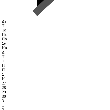
Δε
Τρ
Τε
Πε
Πα
Σα
Κυ
Δ
Τ
Τ
Π
Π
Σ
Κ
27
28
29
30
31
1
2