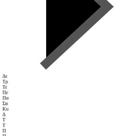
Δε
Τρ
Τε
Πε
Πα
Σα
Κυ
Δ
Τ
Τ
Π