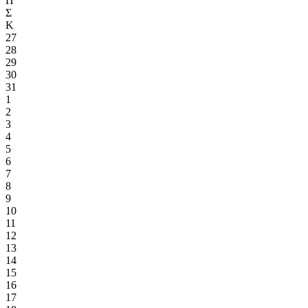
Π
Σ
Κ
27
28
29
30
31
1
2
3
4
5
6
7
8
9
10
11
12
13
14
15
16
17