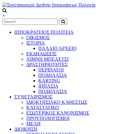
Skip
to
content
Συνεταιρισμός
×
Διεθνής
Ιπποκράτειος
ΙΠΠΟΚΡΑΤΕΙΟΣ ΠΟΛΙΤΕΙΑ
Πολιτεία
ΟΙΚΙΣΜΟΣ
ΙΣΤΟΡΙΑ
ΠΑΛΑΙΟ ΑΡΧΕΙΟ
Τόπος
ΕΚΔΗΛΩΣΕΙΣ
να
ΛΙΜΝΗ ΜΠΕΛΕΤΣΙ
ζεις
ΔΡΑΣΤΗΡΙΟΤΗΤΕΣ
ΠΕΡΙΠΑΤΟΙ
ΠΟΔΗΛΑΣΙΑ
KARTING
ΙΠΠΑΣΙΑ
ΠΟΔΗΛΑΣΙΑ
ΣΥΝΕΤΑΙΡΙΣΜΟΣ
ΙΔΙΟΚΤΗΣΙΑΚΟ ΚΑΘΕΣΤΩΣ
ΚΑΤΑΣΤΑΤΙΚΟ
ΕΣΩΤΕΡΙΚΟΣ ΚΑΝΟΝΙΣΜΟΣ
ΠΡΟΥΠΟΛΟΓΙΣΜΟΙ
ΜΕΛΗ
ΔΙΟΙΚΗΣΗ