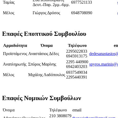
Ταμίας
6977521133
Δευτ.-Παρ. 2μμ.-6μμ.
Mέλος
Γιώργος Δρόσος
6948708090
Επαφές Εποπτικού Συμβουλίου
Αρμοδιότητα
Όνομα
Τηλέφωνο
em
2295022833
Προϊστάμενος
Αναστάσιος Δέδες
dedesanastasios
6945913175
2295 440900
Αναπληρωτής
Σπύρος Μαρίνης
spyros.marinis@
6942403203
6937549034
Μέλος
Μιχάλης Λαδόπουλος
2295440391
Επαφές Νομικών Συμβούλων
Όνομα
Τηλέφωνο
email
210 3808079