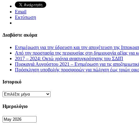
Email
Εκτύπωση
Διαβάστε ακόμα
Ενημέρωση για την ύδρευση και την αποχέτευση της Ιπποκρατ
Από την προστασία της περιουσίας στη δημιουργία αξίας για κ
2017 – 2024: Οκτώ χρόνια ανασυγκρότησης του ΣΔΙΠ
Πυρκαγιά Αυγούστου 2021 – Ενημέρωση για τις αποζημιωτικ
Πρόσκληση υποβολής προσφορών για πώληση έως τριών οικοπ
Ιστορικό
Ιστορικό
Ημερολόγιο