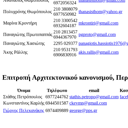
Αθανάσιος Θωμόπουλος
thanasisthom@gmail.com
6972056324
210 3808079
Πολυχρόνης Θωμόπουλος
thanasisthom@yahoo.gr
6977650982
210 3300542
Μαρίνα Κροντήρη
mkrontiri@gmail.com
6932604187
210 2813457
Παναγιώτης Πρωτοπαππάς
pgproto@gmail.com
6944367970
Παναγιώτης Χασιώτης
2295 029377
panagiotis.hassiotis1976@
210 9531793
Άκης Ράλλης
akis.rallis@gmail.com
6906830916
Επιτροπή Αρχιτεκτονικού κανονισμού, Περ
Όνομα
Τηλέφωνο
email
Κοι
Στάθης Πετρόπουλος
6977244762
stathis.petropo@gmail.com
face
Kωνσταντίνος Καρλής
6944501587
ckevmn@gmail.com
Γιώργος Πελεκανάκης
6974409889
george@pps.gr