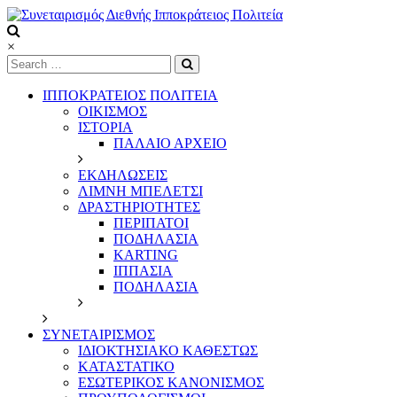
Skip
to
content
Συνεταιρισμός
×
Διεθνής
Ιπποκράτειος
ΙΠΠΟΚΡΑΤΕΙΟΣ ΠΟΛΙΤΕΙΑ
Πολιτεία
ΟΙΚΙΣΜΟΣ
ΙΣΤΟΡΙΑ
ΠΑΛΑΙΟ ΑΡΧΕΙΟ
Τόπος
να
ΕΚΔΗΛΩΣΕΙΣ
ζεις
ΛΙΜΝΗ ΜΠΕΛΕΤΣΙ
ΔΡΑΣΤΗΡΙΟΤΗΤΕΣ
ΠΕΡΙΠΑΤΟΙ
ΠΟΔΗΛΑΣΙΑ
KARTING
ΙΠΠΑΣΙΑ
ΠΟΔΗΛΑΣΙΑ
ΣΥΝΕΤΑΙΡΙΣΜΟΣ
ΙΔΙΟΚΤΗΣΙΑΚΟ ΚΑΘΕΣΤΩΣ
ΚΑΤΑΣΤΑΤΙΚΟ
ΕΣΩΤΕΡΙΚΟΣ ΚΑΝΟΝΙΣΜΟΣ