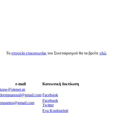
Τα
στοιχεία επικοινωνίας
του Συνεταιρισμού θα τα βρείτε
εδώ
.
e-mail
Κοινωνική δικτύωση
kraw@otenet.gr
deemmanouil@gmail.com
Facebook
Facebook
pnpantos@gmail.com
Twitter
Eva Koulourioti