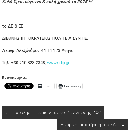
Καλά Χριστούγεννα & καλή χρονιά το 2025 !!!
το ΔΣ & ΕΣ
ΔΙΕΘΝΗΣ ΙΠΠΟΚΡΑΤΕΙΟΣ ΠΟΛΙΤΕΙΑ ΣΥΝ.ΠΕ.
Λεωφ. Αλεξάνδρας 44, 114 73 Αθήνα
Τηλ: +30 210 823 2348,
www.sdip.gr
Κοινοποιήστε:
Email
Εκτύπωση
←
Πρόσκληση Τακτικής Γενικής Συνέλευσης 2024
Η νομική υποστήριξη του ΣΔΙΠ
→