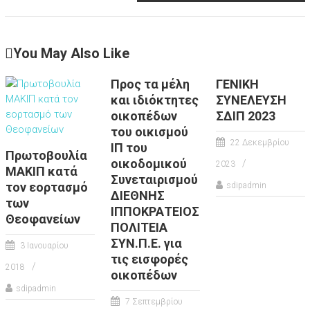
You May Also Like
Προς τα μέλη
ΓΕΝΙΚΗ
και ιδιόκτητες
ΣΥΝΕΛΕΥΣΗ
οικοπέδων
ΣΔΙΠ 2023
του οικισμού
22 Δεκεμβρίου
ΙΠ του
Πρωτοβουλία
οικοδομικού
2023
ΜΑΚΙΠ κατά
Συνεταιρισμού
τον εορτασμό
sdipadmin
ΔΙΕΘΝΗΣ
των
ΙΠΠΟΚΡΑΤΕΙΟΣ
Θεοφανείων
ΠΟΛΙΤΕΙΑ
ΣΥΝ.Π.Ε. για
3 Ιανουαρίου
τις εισφορές
2018
οικοπέδων
sdipadmin
7 Σεπτεμβρίου