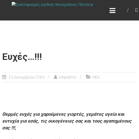
Skip
ΣΥΝΕΤΑΙΡΙΣΜΌΣ ΔΙΕΘΝΉΣ
to
ΙΠΠΟΚΡΆΤΕΙΟΣ ΠΟΛΙΤΕΊΑ
content
Τόπος να ζεις
Ευχές…!!!
23 Δεκεμβρίου 2024
sdipadmin
ΝΕΑ
Θερμές ευχές για χαρούμενες γιορτές, γεμάτες υγεία και
ευτυχία για εσάς, τις οικογένειες σας και τους αγαπημένους
σας !!!,