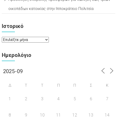
οικοπέδων κατοικίας στην Ιπποκράτειο Πολιτεία
Ιστορικό
Ιστορικό
Ημερολόγιο
Δ
Τ
Τ
Π
Π
Σ
Κ
1
2
3
4
5
6
7
8
9
10
11
12
13
14