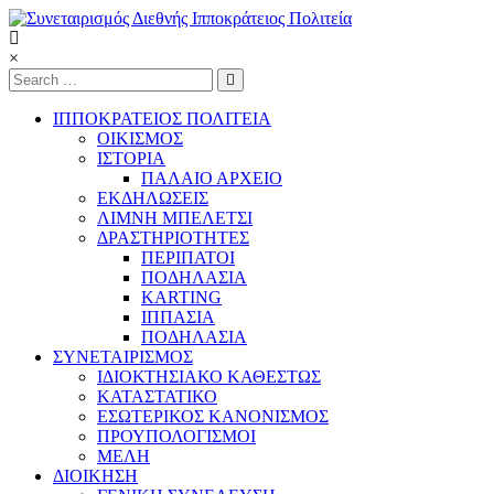
Skip
to
content
Συνεταιρισμός
×
Διεθνής
Ιπποκράτειος
ΙΠΠΟΚΡΑΤΕΙΟΣ ΠΟΛΙΤΕΙΑ
Πολιτεία
ΟΙΚΙΣΜΟΣ
ΙΣΤΟΡΙΑ
ΠΑΛΑΙΟ ΑΡΧΕΙΟ
Τόπος
ΕΚΔΗΛΩΣΕΙΣ
να
ΛΙΜΝΗ ΜΠΕΛΕΤΣΙ
ζεις
ΔΡΑΣΤΗΡΙΟΤΗΤΕΣ
ΠΕΡΙΠΑΤΟΙ
ΠΟΔΗΛΑΣΙΑ
KARTING
ΙΠΠΑΣΙΑ
ΠΟΔΗΛΑΣΙΑ
ΣΥΝΕΤΑΙΡΙΣΜΟΣ
ΙΔΙΟΚΤΗΣΙΑΚΟ ΚΑΘΕΣΤΩΣ
ΚΑΤΑΣΤΑΤΙΚΟ
ΕΣΩΤΕΡΙΚΟΣ ΚΑΝΟΝΙΣΜΟΣ
ΠΡΟΥΠΟΛΟΓΙΣΜΟΙ
ΜΕΛΗ
ΔΙΟΙΚΗΣΗ