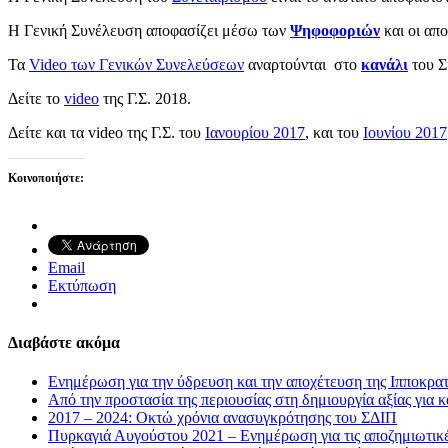
Η Γενική Συνέλευση αποφασίζει μέσω των
Ψηφοφοριών
και οι απ
Τα
Video των Γενικών Συνελεύσεων
αναρτούνται στο
κανάλι
του Σ
Δείτε τo
video
της Γ.Σ. 2018.
Δείτε και τα video της Γ.Σ. του
Ιανουρίου 2017
, και του
Ιουνίου 2017
Κοινοποιήστε:
Email
Εκτύπωση
Διαβάστε ακόμα
Ενημέρωση για την ύδρευση και την αποχέτευση της Ιπποκρατ
Από την προστασία της περιουσίας στη δημιουργία αξίας για κ
2017 – 2024: Οκτώ χρόνια ανασυγκρότησης του ΣΔΙΠ
Πυρκαγιά Αυγούστου 2021 – Ενημέρωση για τις αποζημιωτικ