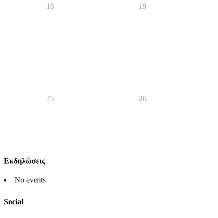
18
19
25
26
Εκδηλώσεις
No events
Social