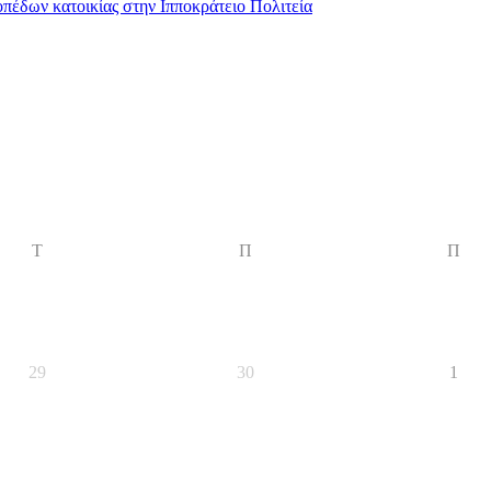
έδων κατοικίας στην Ιπποκράτειο Πολιτεία
Τ
Π
Π
29
30
1