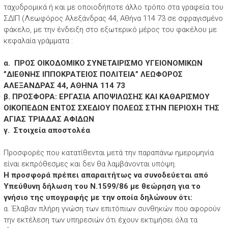
ταχυδρομικά ή και με οποιοδήποτε άλλο τρόπο στα γραφεία του
ΣΔΙΠ (Λεωφόρος Αλεξάνδρας 44, Αθήνα 114 73 σε σφραγισμένο
φάκελο, με την ένδειξη στο εξωτερικό μέρος του φακέλου με
κεφαλαία γράμματα :
α. ΠΡΟΣ ΟΙΚΟΔΟΜΙΚΟ ΣΥΝΕΤΑΙΡΙΣΜΟ ΥΓΕΙΟΝΟΜΙΚΩΝ
”ΔΙΕΘΝΗΣ ΙΠΠΟΚΡΑΤΕΙΟΣ ΠΟΛΙΤΕΙΑ” ΛΕΩΦΟΡΟΣ
ΑΛΕΞΑΝΔΡΑΣ 44, ΑΘΗΝΑ 114 73
β. ΠΡΟΣΦΟΡΑ: ΕΡΓΑΣΙΑ ΑΠΟΨΙΛΩΣΗΣ ΚΑΙ ΚΑΘΑΡΙΣΜΟΥ
ΟΙΚΟΠΕΔΩΝ ΕΝΤΟΣ ΣΧΕΔΙΟΥ ΠΟΛΕΩΣ ΣΤΗΝ ΠΕΡΙΟΧΗ ΤΗΣ
ΑΓΙΑΣ ΤΡΙΑΔΑΣ ΑΦΙΔΩΝ
γ. Στοιχεία αποστολέα
Προσφορές που κατατίθενται μετά την παραπάνω ημερομηνία
είναι εκπρόθεσμες και δεν θα λαμβάνονται υπόψη.
Η προσφορά πρέπει απαραιτήτως να συνοδεύεται από
Υπεύθυνη δήλωση του Ν.1599/86 με θεώρηση για το
γνήσιο της υπογραφής με την οποία δηλώνουν ότι:
α. Έλαβαν πλήρη γνώση των επιτόπιων συνθηκών που αφορούν
την εκτέλεση των υπηρεσιών ότι έχουν εκτιμήσει όλα τα