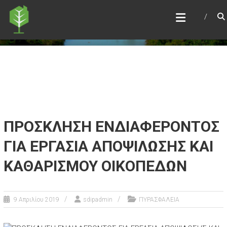
Skip
ΣΥΝΕΤΑΙΡΙΣΜΌΣ ΔΙΕΘΝΉΣ
to
ΙΠΠΟΚΡΆΤΕΙΟΣ ΠΟΛΙΤΕΊΑ
content
Τόπος να ζεις
ΠΡΟΣΚΛΗΣΗ ΕΝΔΙΑΦΕΡΟΝΤΟΣ
ΓΙΑ ΕΡΓΑΣΙΑ ΑΠΟΨΙΛΩΣΗΣ ΚΑΙ
ΚΑΘΑΡΙΣΜΟΥ ΟΙΚΟΠΕΔΩΝ
9 Απριλίου 2019
sdipadmin
ΠΥΡΑΣΦΑΛΕΙΑ