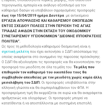
τεχνογνωσία, εμπειρία και ανάλογο εξοπλισμό για τον
καθαρισμό δασών να υποβάλουν σφραγισμένες προσφορές
έως την 15/04/2019 ημέρα Δευτέρα
με αντικείμενο
ΕΡΓΑΣΙΑ ΑΠΟΨΙΛΩΣΗΣ ΚΑΙ ΚΑΘΑΡΙΣΜΟΥ ΟΙΚΟΠΕΔΩΝ
ΕΝΤΟΣ ΣΧΕΔΙΟΥ ΠΟΛΕΩΣ ΣΤΗΝ ΠΕΡΙΟΧΗ ΤΗΣ ΑΓΙΑΣ
ΤΡΙΑΔΑΣ ΑΦΙΔΩΝ ΣΤΗΝ ΕΚΤΑΣΗ ΤΟΥ ΟΙΚΟΔΟΜΙΚΟΥ
ΣΥΝΕΤΑΙΡΙΣΜΟΥ ΥΓΕΙΟΝΟΜΙΚΩΝ ”ΔΙΕΘΝΗΣ ΙΠΠΟΚΡΑΤΕΙΟΣ
ΠΟΛΙΤΕΙΑ”.
Ως προς τη μεθοδολογία καθαρισμού δεσμευτική είναι η
σχετική μελέτη
που έχει εκπονήσει ο ΣΔΙΠ απόσπασμα της
οποίας αναφέρεται στο συνημμένο της παρούσας πρόσκλησης.
Ο ΣΔΙΠ θα αξιολογήσει τις προσφορές και θα κοινοποιήσει την
προσφορά του μειοδότη σε όλα τα μέλη του.
Τα μέλη που
επιθυμούν τον καθαρισμό του οικοπέδου τους θα
συμβληθούν απευθείας με τον μειοδότη χωρίς καμία άλλη
μεσολάβηση του ΣΔΙΠ.
Οι προσφορές υποβάλλονται στην
ελληνική γλώσσα και θα συμπεριλαμβάνουν τον ΦΠΑ. Η
προσφερόμενη τιμή θα εκφράζεται σε ευρώ και θα αναγράφεται
αριθμητικώς και ολογράφως. Οι προσφορές μπορεί να
κατατίθενται ή να αποστέλλονται με συστημένη επιστολή