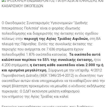
Ο Οικοδομικός Συνεταιρισμός Υγειονομικών ”Διεθνής
Ιπποκράτειος Πολιτεία” είναι ο φορέας ιδιωτικής
πολεοδόμησης και διαχειριστής της έκτασης εντός σχεδίου
πόλεως στην
περιοχή της Αγίας Τριάδας Αφιδνών,
στη ΒΑ
πλευρά της Πάρνηθας. Εντός της συνολικής έκτασης της
περιοχής που ανέρχεται σε 7.636 στρέμματα έχουν
πολεοδομηθεί 1.876 οικόπεδα κατοικίας.
Τα οικόπεδα αυτά
καλύπτουν περίπου το 55% της συνολικής έκτασης,
ήτοι
4.200 στρέμματα,
η έκταση κάθε οικοπέδου είναι 2.000 τμ ή
και ορισμένα μεγαλύτερη.
Σύμφωνα με την υπ’αριθμ. 4/2012
Πυροσβεστική Διάταξη (ΦΕΚ 1346/25-4-2012) οι ιδιοκτήτες των
οικοπέδων αυτών είναι υποχρεωμένοι να τα καθαρίζουν από την
νεκρή βλάστηση προκειμένου να μειωθεί ο κίνδυνος εκδήλωσης
πυρκαγιάς. Ο ΣΔΙΠ εκπόνησε μελέτη καθαρισμού
του κτήματος της Αγίας Τριάδας και καλεί:
Εταιρείες οποιασδήποτε νομικής μορφής, που διαθέτουν