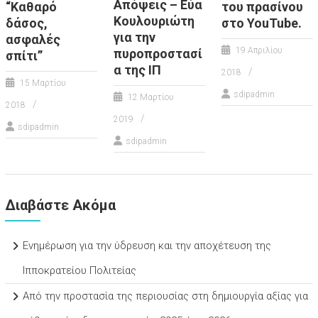
Απόψεις – Εύα
“Καθαρό
του πρασίνου
Κουλουριώτη
δάσος,
στο YouTube.
για την
ασφαλές
19 Απριλίου
πυροπροστασί
σπίτι”
α της ΙΠ
2018
15 Μαρτίου
sdipadmin
12 Μαρτίου
2018
2019
sdipadmin
sdipadmin
Διαβάστε Ακόμα
Ενημέρωση για την ύδρευση και την αποχέτευση της
Ιπποκρατείου Πολιτείας
Από την προστασία της περιουσίας στη δημιουργία αξίας για