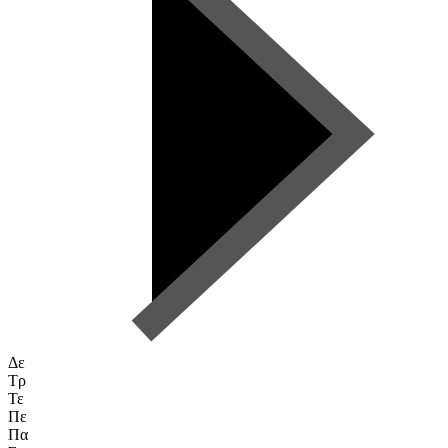
Δε
Τρ
Τε
Πε
Πα