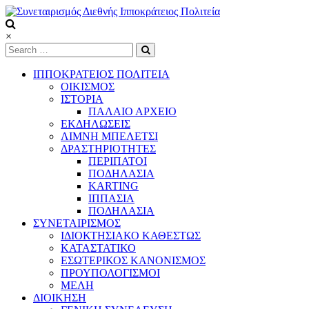
Skip
to
content
Συνεταιρισμός
×
Διεθνής
Ιπποκράτειος
ΙΠΠΟΚΡΑΤΕΙΟΣ ΠΟΛΙΤΕΙΑ
Πολιτεία
ΟΙΚΙΣΜΟΣ
ΙΣΤΟΡΙΑ
ΠΑΛΑΙΟ ΑΡΧΕΙΟ
Τόπος
ΕΚΔΗΛΩΣΕΙΣ
να
ΛΙΜΝΗ ΜΠΕΛΕΤΣΙ
ζεις
ΔΡΑΣΤΗΡΙΟΤΗΤΕΣ
ΠΕΡΙΠΑΤΟΙ
ΠΟΔΗΛΑΣΙΑ
KARTING
ΙΠΠΑΣΙΑ
ΠΟΔΗΛΑΣΙΑ
ΣΥΝΕΤΑΙΡΙΣΜΟΣ
ΙΔΙΟΚΤΗΣΙΑΚΟ ΚΑΘΕΣΤΩΣ
ΚΑΤΑΣΤΑΤΙΚΟ
ΕΣΩΤΕΡΙΚΟΣ ΚΑΝΟΝΙΣΜΟΣ
ΠΡΟΥΠΟΛΟΓΙΣΜΟΙ
ΜΕΛΗ
ΔΙΟΙΚΗΣΗ