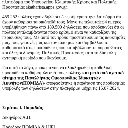
πλατφόρμα του Υπουργείου Κλιματικής Κρίσης και Πολιτικής
Προστασίας akatharista.apps.gov.gr.
459.252 πολίτες έχουν δηλώσει έως σήμερα στην πλατφόρμα ότι
έχουν καθαρίσει τα οικόπεδά τους. Μόνο τις τελευταίες 4 ημέρες
υποβλήθηκαν πάνω από 189.500 δηλώσεις, που αποδεικνύει ότι οι
πολίτες αντιλαμβάνονται πόσο κρίσιμο είναι να καθαρίζουν τις
περιουσίες τους. Με αυτό τον τρόπο προστατεύουμε τις ιδιοκτησίες
μας, τους γείτονές μας και τον τόπο μας και συμβάλλουμε
καθοριστικά στις προσπάθειες που καταβάλλουν οι πυροσβέστες
και όλες οι δυνάμεις Πολιτικής Προστασίας κατά τη δύσκολη
αντιπυρική περίοδο που διανύουμε.
Για αυτό το λόγο, προκειμένου να ολοκληρωθεί η καθολική
προσπάθεια καθαρισμών από τους πολίτες-
και μετά από σχετικό
αίτημα της Πανελλήνιας Ομοσπονδίας Ιδιοκτητών
Ακινήτων(ΠΟΜΙΔΑ)-
αποφασίστηκε η παράταση της προθεσμίας
υποβολής των δηλώσεων στην πλατφόρμα μέχρι τις 15.07.2024.
Στράτος Ι. Παραδιάς
Δικηγόρος Α.Π.
Πρόεδρος ΠΟΜΙΔΑ & UIPI