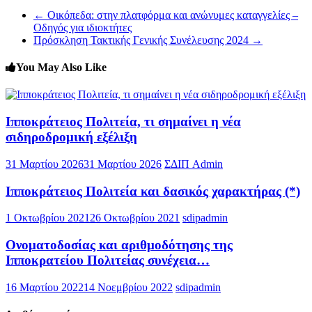
←
Οικόπεδα: στην πλατφόρμα και ανώνυμες καταγγελίες –
Οδηγός για ιδιοκτήτες
Πρόσκληση Τακτικής Γενικής Συνέλευσης 2024
→
You May Also Like
Ιπποκράτειος Πολιτεία, τι σημαίνει η νέα
σιδηροδρομική εξέλιξη
31 Μαρτίου 2026
31 Μαρτίου 2026
ΣΔΙΠ Admin
Ιπποκράτειος Πολιτεία και δασικός χαρακτήρας (*)
1 Οκτωβρίου 2021
26 Οκτωβρίου 2021
sdipadmin
Ονοματοδοσίας και αριθμοδότησης της
Ιπποκρατείου Πολιτείας συνέχεια…
16 Μαρτίου 2022
14 Νοεμβρίου 2022
sdipadmin