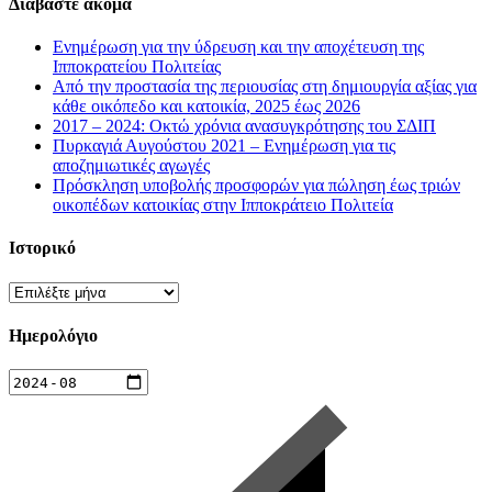
Διαβάστε ακόμα
Ενημέρωση για την ύδρευση και την αποχέτευση της
Ιπποκρατείου Πολιτείας
Από την προστασία της περιουσίας στη δημιουργία αξίας για
κάθε οικόπεδο και κατοικία, 2025 έως 2026
2017 – 2024: Οκτώ χρόνια ανασυγκρότησης του ΣΔΙΠ
Πυρκαγιά Αυγούστου 2021 – Ενημέρωση για τις
αποζημιωτικές αγωγές
Πρόσκληση υποβολής προσφορών για πώληση έως τριών
οικοπέδων κατοικίας στην Ιπποκράτειο Πολιτεία
Ιστορικό
Ιστορικό
Ημερολόγιο