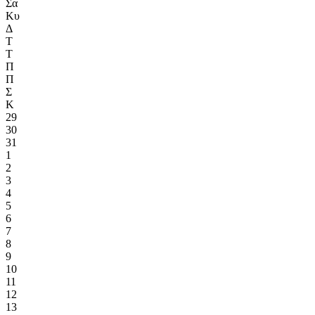
Σα
Κυ
Δ
Τ
Τ
Π
Π
Σ
Κ
29
30
31
1
2
3
4
5
6
7
8
9
10
11
12
13